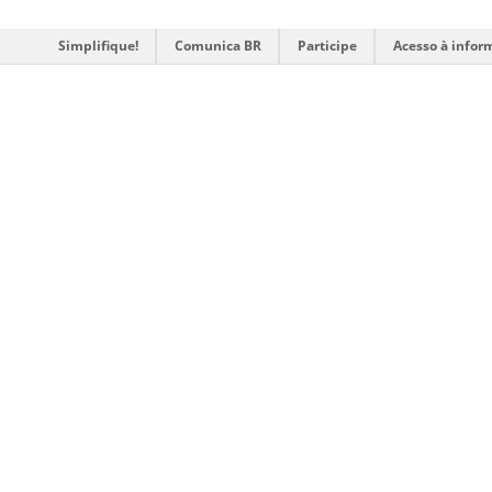
Simplifique!
Comunica BR
Participe
Acesso à infor