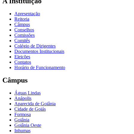
A Instituição
Apresentação
Reitoria
Câmpus
Conselhos
Comissões
Comitês
Colégio de Dirigentes
Documentos Institucionais
Eleições
Contatos
Horário de Funcionamento
Câmpus
Águas Lindas
Anápolis
Aparecida de Goiânia
Cidade de Goiás
Formosa
Goiânia
Goiânia Oeste
Inhumas