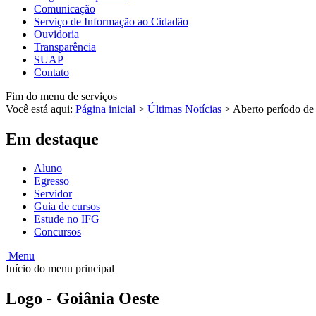
Comunicação
Serviço de Informação ao Cidadão
Ouvidoria
Transparência
SUAP
Contato
Fim do menu de serviços
Você está aqui:
Página inicial
>
Últimas Notícias
>
Aberto período de
Em destaque
Aluno
Egresso
Servidor
Guia de cursos
Estude no IFG
Concursos
Menu
Início do menu principal
Logo - Goiânia Oeste