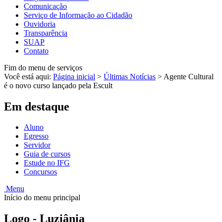
Comunicação
Serviço de Informação ao Cidadão
Ouvidoria
Transparência
SUAP
Contato
Fim do menu de serviços
Você está aqui:
Página inicial
>
Últimas Notícias
>
Agente Cultural
é o novo curso lançado pela Escult
Em destaque
Aluno
Egresso
Servidor
Guia de cursos
Estude no IFG
Concursos
Menu
Início do menu principal
Logo - Luziânia