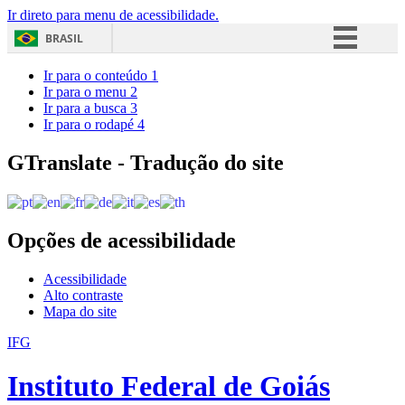
Ir direto para menu de acessibilidade.
BRASIL
Simplifique!
Ir para o conteúdo
1
Ir para o menu
2
Comunica BR
Ir para a busca
3
Ir para o rodapé
4
Participe
Acesso à informação
GTranslate - Tradução do site
Legislação
Canais
Opções de acessibilidade
Acessibilidade
Alto contraste
Mapa do site
IFG
Instituto Federal de Goiás