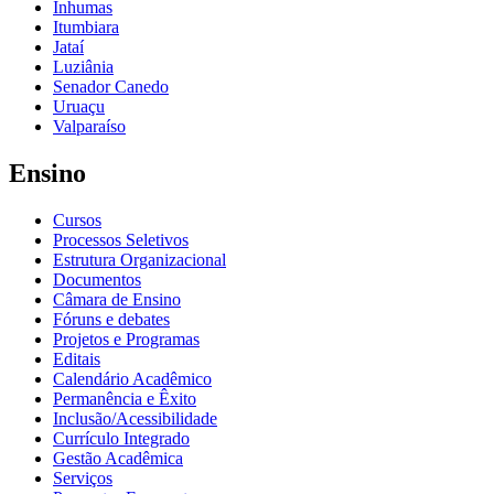
Inhumas
Itumbiara
Jataí
Luziânia
Senador Canedo
Uruaçu
Valparaíso
Ensino
Cursos
Processos Seletivos
Estrutura Organizacional
Documentos
Câmara de Ensino
Fóruns e debates
Projetos e Programas
Editais
Calendário Acadêmico
Permanência e Êxito
Inclusão/Acessibilidade
Currículo Integrado
Gestão Acadêmica
Serviços