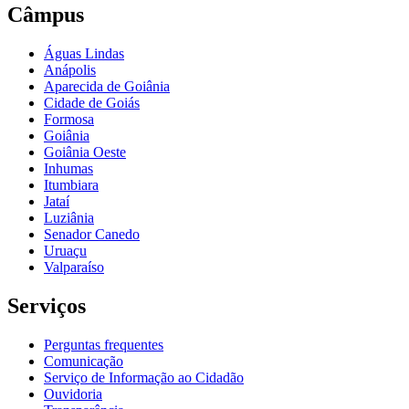
Câmpus
Águas Lindas
Anápolis
Aparecida de Goiânia
Cidade de Goiás
Formosa
Goiânia
Goiânia Oeste
Inhumas
Itumbiara
Jataí
Luziânia
Senador Canedo
Uruaçu
Valparaíso
Serviços
Perguntas frequentes
Comunicação
Serviço de Informação ao Cidadão
Ouvidoria