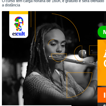
O curso tem carga horária de 160h, é gratuito e será ofertado
a distância