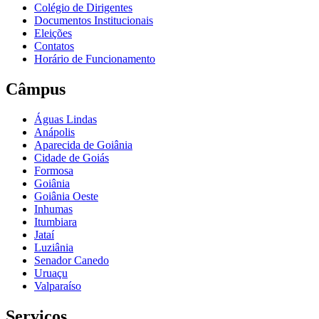
Colégio de Dirigentes
Documentos Institucionais
Eleições
Contatos
Horário de Funcionamento
Câmpus
Águas Lindas
Anápolis
Aparecida de Goiânia
Cidade de Goiás
Formosa
Goiânia
Goiânia Oeste
Inhumas
Itumbiara
Jataí
Luziânia
Senador Canedo
Uruaçu
Valparaíso
Serviços