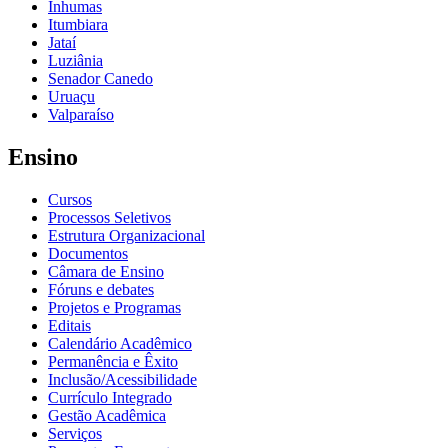
Inhumas
Itumbiara
Jataí
Luziânia
Senador Canedo
Uruaçu
Valparaíso
Ensino
Cursos
Processos Seletivos
Estrutura Organizacional
Documentos
Câmara de Ensino
Fóruns e debates
Projetos e Programas
Editais
Calendário Acadêmico
Permanência e Êxito
Inclusão/Acessibilidade
Currículo Integrado
Gestão Acadêmica
Serviços