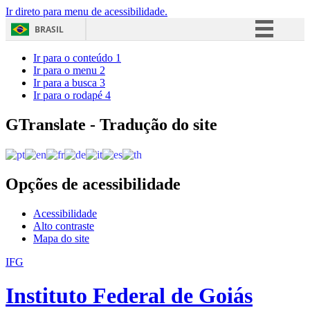
Ir direto para menu de acessibilidade.
BRASIL
Simplifique!
Ir para o conteúdo
1
Ir para o menu
2
Comunica BR
Ir para a busca
3
Ir para o rodapé
4
Participe
Acesso à informação
GTranslate - Tradução do site
Legislação
Canais
Opções de acessibilidade
Acessibilidade
Alto contraste
Mapa do site
IFG
Instituto Federal de Goiás