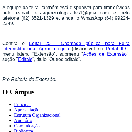
A equipe da feira também está disponível para tirar dúvidas
pelo e-mail feiraagroecologicaifes1@gmail.com e pelo
telefone (62) 3521-1329 e, ainda, o WhatsApp (64) 99224-
2349.
Confira o
Edital 25 - Chamada pública para Feira
Interinstitucional Agroecológica
(disponível no
Portal IFG
,
menu lateral "Extensão", submenu "
Ações de Extensão
",
seção "
Editais
", título "Outros editais".
Pró-Reitoria de Extensão
.
O Câmpus
Principal
Apresentação
Estrutura Organizacional
Auditório
Comunicação
Biblioteca