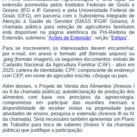
extensão promovida pelos Institutos Federais de Goiás e
Goiano (IFG e IF Goiano) e pela Universidade Federal de
Goiás (UFG), em parceria com o Subsistema Integrado de
Atenção à Saúde do Servidor (SIASS IFG/IF Goiano). A
chamada pública para seleção de agricultores familiares
está disponível na página eletrônica da Pró-Reitoria de
Extensão, submenu "
Ações de Extensão
", seção "
Editais
".
Para se inscreverem, os interessados devem encaminhar,
por e-mail, em anexo e formato .pdf (formato arquivo) ou
.jpeg (formato imagem), os seguintes documentos: extrato de
Cadastro Nacional da Agricultura Familiar (CAF) - ativo em
2025; carteira de identidade; CPF; comprovante de endereço
com CEP, em nome do agricultor inscrito, cônjuge ou pais.
Além desses, o Projeto de Venda dos Alimentos (Anexos I
ou II da chamada pública); autodeclaração de produção dos
alimentos com base nos princípios da agroecologia,
compromisso em participar das reuniões mensais e
disponibilidade de receber visitas na propriedade para
atividades de ensino, pesquisa e extensão (Anexos III ou IV
da chamada). Será necessário também apresentar um Plano
de Trabalho para troca de saberes (Anexo V da chamada
pública) que justifique a participação.