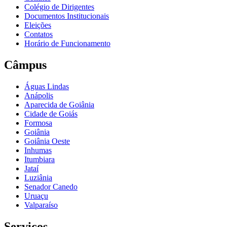
Colégio de Dirigentes
Documentos Institucionais
Eleições
Contatos
Horário de Funcionamento
Câmpus
Águas Lindas
Anápolis
Aparecida de Goiânia
Cidade de Goiás
Formosa
Goiânia
Goiânia Oeste
Inhumas
Itumbiara
Jataí
Luziânia
Senador Canedo
Uruaçu
Valparaíso
Serviços