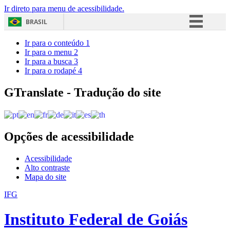
Ir direto para menu de acessibilidade.
BRASIL
Simplifique!
Ir para o conteúdo
1
Ir para o menu
2
Comunica BR
Ir para a busca
3
Ir para o rodapé
4
Participe
Acesso à informação
GTranslate - Tradução do site
Legislação
Canais
Opções de acessibilidade
Acessibilidade
Alto contraste
Mapa do site
IFG
Instituto Federal de Goiás