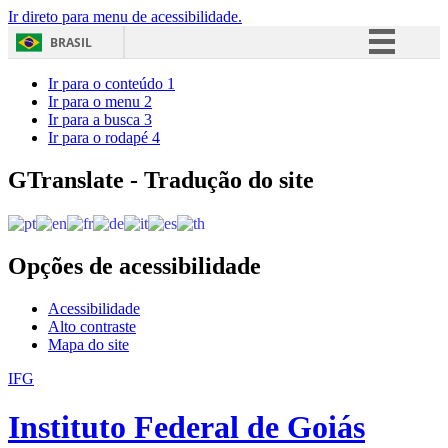
Ir direto para menu de acessibilidade.
BRASIL
Simplifique!
Ir para o conteúdo
1
Ir para o menu
2
Comunica BR
Ir para a busca
3
Ir para o rodapé
4
Participe
Acesso à informação
GTranslate - Tradução do site
Legislação
Canais
Opções de acessibilidade
Acessibilidade
Alto contraste
Mapa do site
IFG
Instituto Federal de Goiás