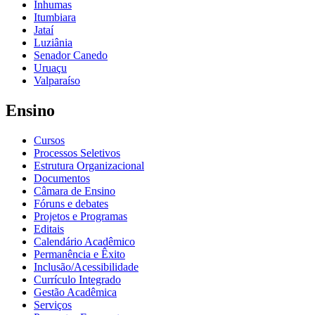
Inhumas
Itumbiara
Jataí
Luziânia
Senador Canedo
Uruaçu
Valparaíso
Ensino
Cursos
Processos Seletivos
Estrutura Organizacional
Documentos
Câmara de Ensino
Fóruns e debates
Projetos e Programas
Editais
Calendário Acadêmico
Permanência e Êxito
Inclusão/Acessibilidade
Currículo Integrado
Gestão Acadêmica
Serviços