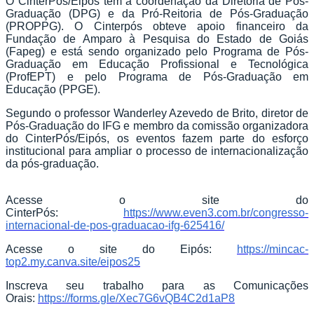
O CinterPós/Eipós têm a coordenação da Diretoria de Pós-
Graduação (DPG) e da Pró-Reitoria de Pós-Graduação
(PROPPG). O Cinterpós obteve apoio financeiro da
Fundação de Amparo à Pesquisa do Estado de Goiás
(Fapeg) e está sendo organizado pelo Programa de Pós-
Graduação em Educação Profissional e Tecnológica
(ProfEPT) e pelo Programa de Pós-Graduação em
Educação (PPGE).
Segundo o professor Wanderley Azevedo de Brito, diretor de
Pós-Graduação do IFG e membro da comissão organizadora
do CinterPós/Eipós, os eventos fazem parte do esforço
institucional para ampliar o processo de internacionalização
da pós-graduação.
Acesse o site do
CinterPós:
https://www.even3.com.br/congresso-
internacional-de-pos-graduacao-ifg-625416/
Acesse o site do Eipós:
https://mincac-
top2.my.canva.site/eipos25
Inscreva seu trabalho para as Comunicações
Orais:
https://forms.gle/Xec7G6vQB4C2d1aP8