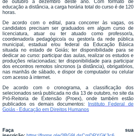
de outubro a dezembro deste ano. Com formato de
educação a distância, a carga horária total do curso é de 120
horas.
De acordo com o edital, para concorrer às vagas, os
candidatos precisam ser graduados em algum curso de
licenciatura, atuar ou ter atuado como professor/a,
coordenador/a pedagógico/a ou gestor/a da rede pública
municipal, estadual e/ou federal da Educação Básica
situada no estado de Goiás; ter disponibilidade para se
dedicar ao curso: participar das aulas, realizar os estudos e
produções relacionadas; ter disponibilidade para participar
dos encontros remotos síncronos (a distância), obrigatórios,
nas manhãs de sábado, e dispor de computador ou celular
com acesso à internet.
De acordo com o cronograma, a classificação dos
selecionados será publicada no dia 13 de outubro, no site da
Pró-Reitoria de Extensão (Proex), onde também estão
publicados os demais documentos:
Instituto Federal de
Goiás - Educação em Direitos Humanos
Faça sua
inscrição:
https://forms.gle/3BG9LdsCmDPYGK3c6