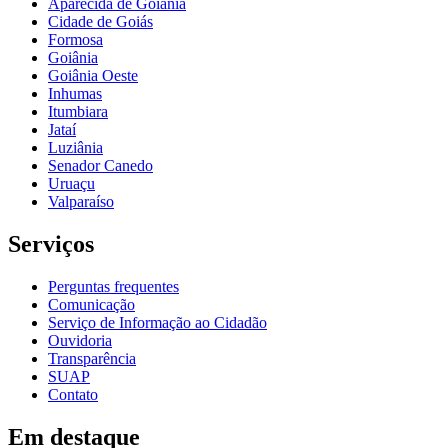
Aparecida de Goiânia
Cidade de Goiás
Formosa
Goiânia
Goiânia Oeste
Inhumas
Itumbiara
Jataí
Luziânia
Senador Canedo
Uruaçu
Valparaíso
Serviços
Perguntas frequentes
Comunicação
Serviço de Informação ao Cidadão
Ouvidoria
Transparência
SUAP
Contato
Em destaque