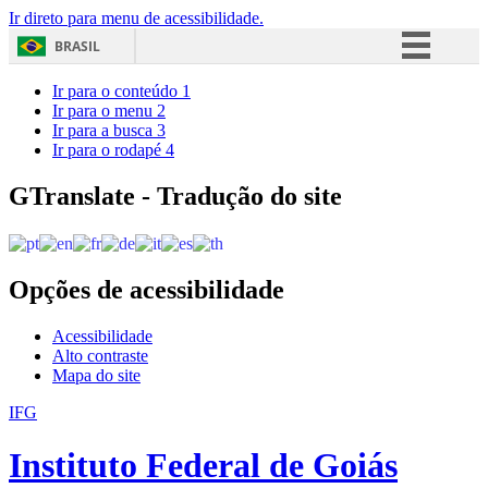
Ir direto para menu de acessibilidade.
BRASIL
Simplifique!
Ir para o conteúdo
1
Ir para o menu
2
Comunica BR
Ir para a busca
3
Ir para o rodapé
4
Participe
Acesso à informação
GTranslate - Tradução do site
Legislação
Canais
Opções de acessibilidade
Acessibilidade
Alto contraste
Mapa do site
IFG
Instituto Federal de Goiás