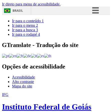
Ir direto para menu de acessibilidade.
BRASIL
Simplifique!
Ir para o conteúdo
1
Ir para o menu
2
Comunica BR
Ir para a busca
3
Ir para o rodapé
4
Participe
Acesso à informação
GTranslate - Tradução do site
Legislação
Canais
Opções de acessibilidade
Acessibilidade
Alto contraste
Mapa do site
IFG
Instituto Federal de Goiás