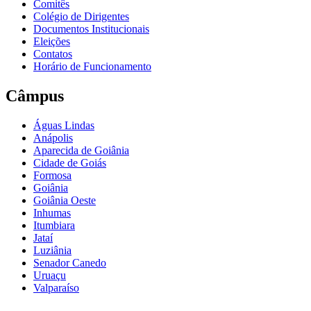
Comitês
Colégio de Dirigentes
Documentos Institucionais
Eleições
Contatos
Horário de Funcionamento
Câmpus
Águas Lindas
Anápolis
Aparecida de Goiânia
Cidade de Goiás
Formosa
Goiânia
Goiânia Oeste
Inhumas
Itumbiara
Jataí
Luziânia
Senador Canedo
Uruaçu
Valparaíso