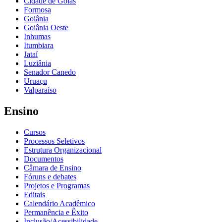
Cidade de Goiás
Formosa
Goiânia
Goiânia Oeste
Inhumas
Itumbiara
Jataí
Luziânia
Senador Canedo
Uruaçu
Valparaíso
Ensino
Cursos
Processos Seletivos
Estrutura Organizacional
Documentos
Câmara de Ensino
Fóruns e debates
Projetos e Programas
Editais
Calendário Acadêmico
Permanência e Êxito
Inclusão/Acessibilidade