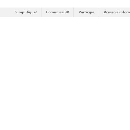
Simplifique!
Comunica BR
Participe
Acesso à infor