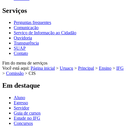
Serviços
Perguntas frequentes
Comunicação
Serviço de Informação ao Cidadão
Ouvidoria
Transparência
SUAP
Contato
Fim do menu de serviços
Você está aqui:
Página inicial
>
Uruaçu
>
Principal
>
Ensino
>
IFG
>
Comissão
>
CIS
Em destaque
Aluno
Egresso
Servidor
Guia de cursos
Estude no IFG
Concursos