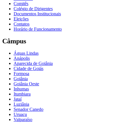
Comitês
Colégio de Dirigentes
Documentos Institucionais
Eleições
Contatos
Horário de Funcionamento
Câmpus
Águas Lindas
Anápolis
Aparecida de Goiânia
Cidade de Goiás
Formosa
Goiânia
Goiânia Oeste
Inhumas
Itumbiara
Jataí
Luziânia
Senador Canedo
Uruaçu
Valparaíso