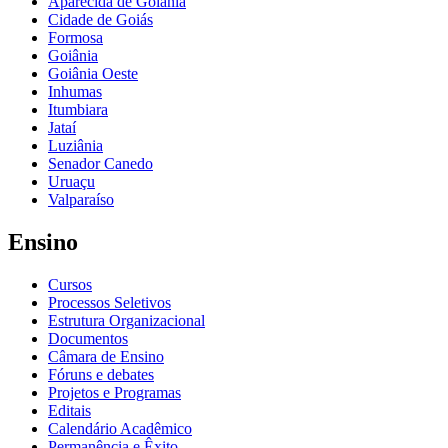
Aparecida de Goiânia
Cidade de Goiás
Formosa
Goiânia
Goiânia Oeste
Inhumas
Itumbiara
Jataí
Luziânia
Senador Canedo
Uruaçu
Valparaíso
Ensino
Cursos
Processos Seletivos
Estrutura Organizacional
Documentos
Câmara de Ensino
Fóruns e debates
Projetos e Programas
Editais
Calendário Acadêmico
Permanência e Êxito