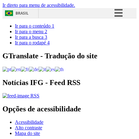
Ir direto para menu de acessibilidade.
BRASIL
Simplifique!
Ir para o conteúdo
1
Ir para o menu
2
Comunica BR
Ir para a busca
3
Ir para o rodapé
4
Participe
Acesso à informação
GTranslate - Tradução do site
Legislação
Canais
Notícias IFG - Feed RSS
RSS
Opções de acessibilidade
Acessibilidade
Alto contraste
Mapa do site