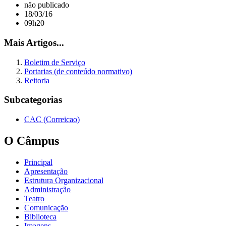
não publicado
18/03/16
09h20
Mais Artigos...
Boletim de Serviço
Portarias (de conteúdo normativo)
Reitoria
Subcategorias
CAC (Correicao)
O Câmpus
Principal
Apresentação
Estrutura Organizacional
Administração
Teatro
Comunicação
Biblioteca
Imagens