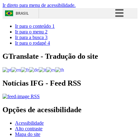
Ir direto para menu de acessibilidade.
BRASIL
Simplifique!
Ir para o conteúdo
1
Ir para o menu
2
Comunica BR
Ir para a busca
3
Ir para o rodapé
4
Participe
Acesso à informação
GTranslate - Tradução do site
Legislação
Canais
Notícias IFG - Feed RSS
RSS
Opções de acessibilidade
Acessibilidade
Alto contraste
Mapa do site