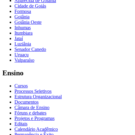
Aparecida de Goiânia
Cidade de Goiás
Formosa
Goiânia
Goiânia Oeste
Inhumas
Itumbiara
Jataí
Luziânia
Senador Canedo
Uruaçu
Valparaíso
Ensino
Cursos
Processos Seletivos
Estrutura Organizacional
Documentos
Câmara de Ensino
Fóruns e debates
Projetos e Programas
Editais
Calendário Acadêmico
Permanência e Êxito