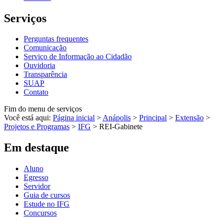
Serviços
Perguntas frequentes
Comunicação
Serviço de Informação ao Cidadão
Ouvidoria
Transparência
SUAP
Contato
Fim do menu de serviços
Você está aqui:
Página inicial
>
Anápolis
>
Principal
>
Extensão
>
Projetos e Programas
>
IFG
>
REI-Gabinete
Em destaque
Aluno
Egresso
Servidor
Guia de cursos
Estude no IFG
Concursos