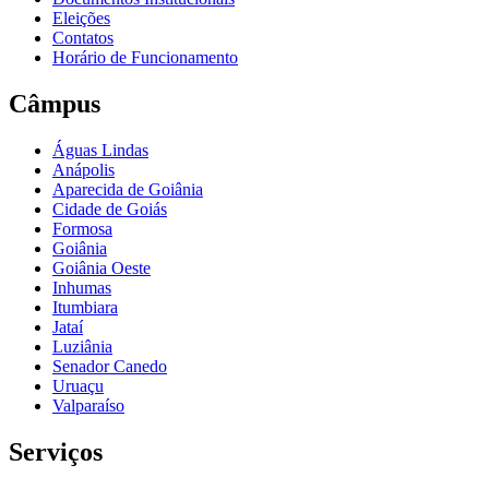
Eleições
Contatos
Horário de Funcionamento
Câmpus
Águas Lindas
Anápolis
Aparecida de Goiânia
Cidade de Goiás
Formosa
Goiânia
Goiânia Oeste
Inhumas
Itumbiara
Jataí
Luziânia
Senador Canedo
Uruaçu
Valparaíso
Serviços