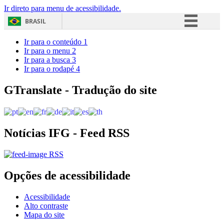
Ir direto para menu de acessibilidade.
BRASIL
Simplifique!
Ir para o conteúdo
1
Ir para o menu
2
Comunica BR
Ir para a busca
3
Ir para o rodapé
4
Participe
Acesso à informação
GTranslate - Tradução do site
Legislação
Canais
Notícias IFG - Feed RSS
RSS
Opções de acessibilidade
Acessibilidade
Alto contraste
Mapa do site