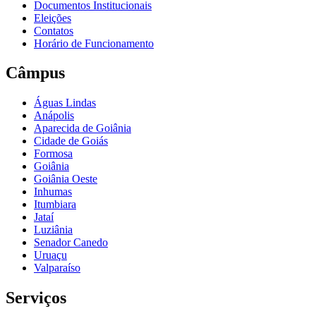
Documentos Institucionais
Eleições
Contatos
Horário de Funcionamento
Câmpus
Águas Lindas
Anápolis
Aparecida de Goiânia
Cidade de Goiás
Formosa
Goiânia
Goiânia Oeste
Inhumas
Itumbiara
Jataí
Luziânia
Senador Canedo
Uruaçu
Valparaíso
Serviços