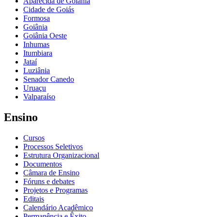
Aparecida de Goiânia
Cidade de Goiás
Formosa
Goiânia
Goiânia Oeste
Inhumas
Itumbiara
Jataí
Luziânia
Senador Canedo
Uruaçu
Valparaíso
Ensino
Cursos
Processos Seletivos
Estrutura Organizacional
Documentos
Câmara de Ensino
Fóruns e debates
Projetos e Programas
Editais
Calendário Acadêmico
Permanência e Êxito