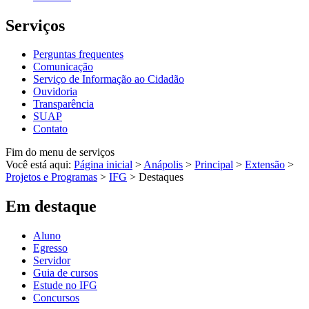
Serviços
Perguntas frequentes
Comunicação
Serviço de Informação ao Cidadão
Ouvidoria
Transparência
SUAP
Contato
Fim do menu de serviços
Você está aqui:
Página inicial
>
Anápolis
>
Principal
>
Extensão
>
Projetos e Programas
>
IFG
>
Destaques
Em destaque
Aluno
Egresso
Servidor
Guia de cursos
Estude no IFG
Concursos