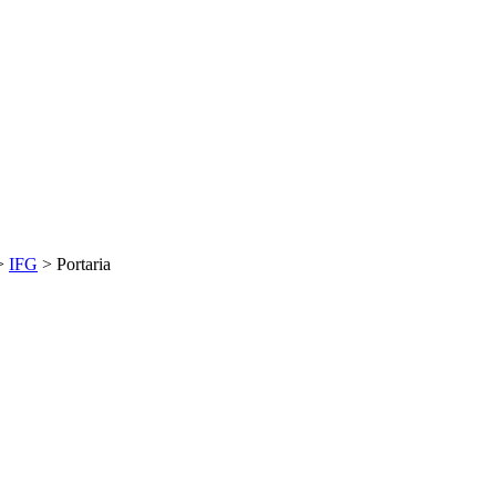
>
IFG
>
Portaria