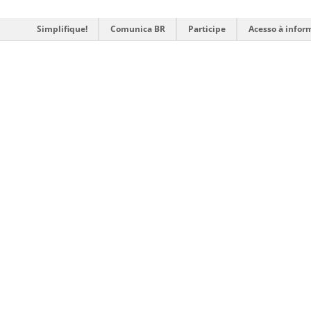
Simplifique!
Comunica BR
Participe
Acesso à infor