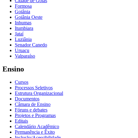
Cidade de Goiás
Formosa
Goiânia
Goiânia Oeste
Inhumas
Itumbiara
Jataí
Luziânia
Senador Canedo
Uruaçu
Valparaíso
Ensino
Cursos
Processos Seletivos
Estrutura Organizacional
Documentos
Câmara de Ensino
Fóruns e debates
Projetos e Programas
Editais
Calendário Acadêmico
Permanência e Êxito
Inclusão/Acessibilidade