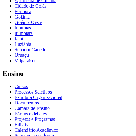
Aparecida de Goiânia
Cidade de Goiás
Formosa
Goiânia
Goiânia Oeste
Inhumas
Itumbiara
Jataí
Luziânia
Senador Canedo
Uruaçu
Valparaíso
Ensino
Cursos
Processos Seletivos
Estrutura Organizacional
Documentos
Câmara de Ensino
Fóruns e debates
Projetos e Programas
Editais
Calendário Acadêmico
Permanência e Êxito