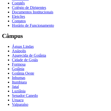
Comitês
Colégio de Dirigentes
Documentos Institucionais
Eleições
Contatos
Horário de Funcionamento
Câmpus
Águas Lindas
Anápolis
Aparecida de Goiânia
Cidade de Goiás
Formosa
Goiânia
Goiânia Oeste
Inhumas
Itumbiara
Jataí
Luziânia
Senador Canedo
Uruaçu
Valparaíso