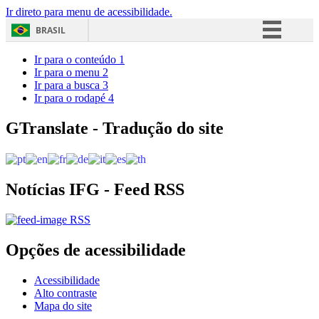
Ir direto para menu de acessibilidade.
BRASIL
Simplifique!
Ir para o conteúdo
1
Ir para o menu
2
Comunica BR
Ir para a busca
3
Ir para o rodapé
4
Participe
Acesso à informação
GTranslate - Tradução do site
Legislação
Canais
Notícias IFG - Feed RSS
RSS
Opções de acessibilidade
Acessibilidade
Alto contraste
Mapa do site