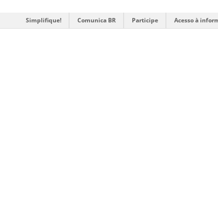
Simplifique!
Comunica BR
Participe
Acesso à infor