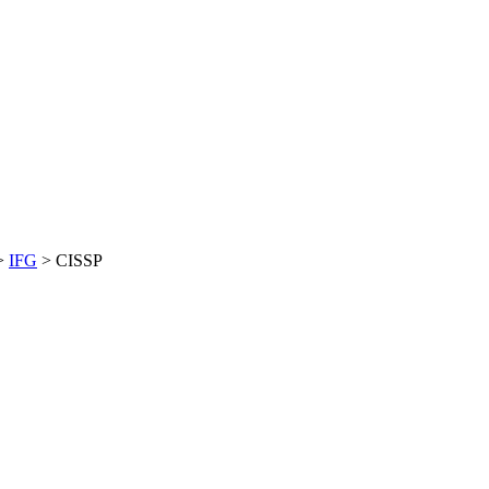
>
IFG
>
CISSP