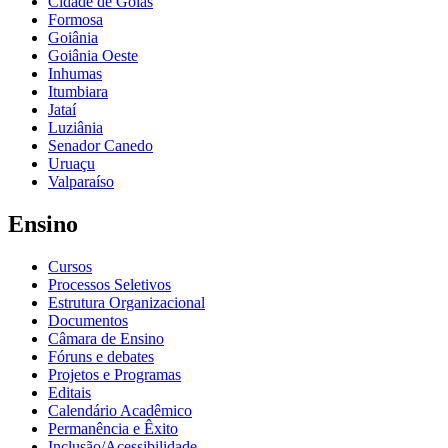
Cidade de Goiás
Formosa
Goiânia
Goiânia Oeste
Inhumas
Itumbiara
Jataí
Luziânia
Senador Canedo
Uruaçu
Valparaíso
Ensino
Cursos
Processos Seletivos
Estrutura Organizacional
Documentos
Câmara de Ensino
Fóruns e debates
Projetos e Programas
Editais
Calendário Acadêmico
Permanência e Êxito
Inclusão/Acessibilidade