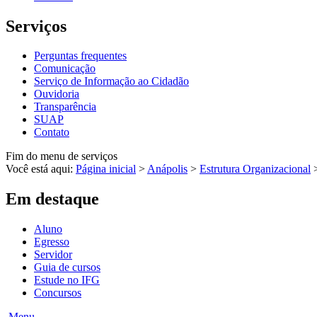
Serviços
Perguntas frequentes
Comunicação
Serviço de Informação ao Cidadão
Ouvidoria
Transparência
SUAP
Contato
Fim do menu de serviços
Você está aqui:
Página inicial
>
Anápolis
>
Estrutura Organizacional
Em destaque
Aluno
Egresso
Servidor
Guia de cursos
Estude no IFG
Concursos
Menu