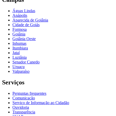
Águas Lindas
Anápolis
Aparecida de Goiânia
Cidade de Goiás
Formosa
Goiânia
Goiânia Oeste
Inhumas
Itumbiara
Jataí
Luziânia
Senador Canedo
Uruaçu
Valparaíso
Serviços
Perguntas frequentes
Comunicação
Serviço de Informação ao Cidadão
Ouvidoria
Transparência