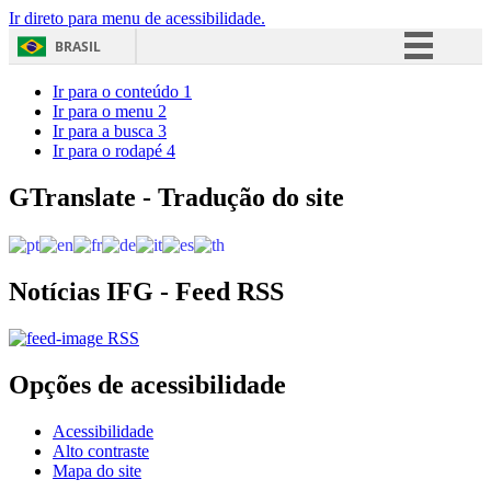
Ir direto para menu de acessibilidade.
BRASIL
Simplifique!
Ir para o conteúdo
1
Ir para o menu
2
Comunica BR
Ir para a busca
3
Ir para o rodapé
4
Participe
Acesso à informação
GTranslate - Tradução do site
Legislação
Canais
Notícias IFG - Feed RSS
RSS
Opções de acessibilidade
Acessibilidade
Alto contraste
Mapa do site