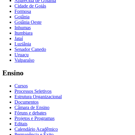
Aparecida de Goiânia
Cidade de Goiás
Formosa
Goiânia
Goiânia Oeste
Inhumas
Itumbiara
Jataí
Luziânia
Senador Canedo
Uruaçu
Valparaíso
Ensino
Cursos
Processos Seletivos
Estrutura Organizacional
Documentos
Câmara de Ensino
Fóruns e debates
Projetos e Programas
Editais
Calendário Acadêmico
Permanência e Êxito