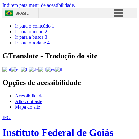
Ir direto para menu de acessibilidade.
BRASIL
Simplifique!
Ir para o conteúdo
1
Ir para o menu
2
Comunica BR
Ir para a busca
3
Ir para o rodapé
4
Participe
Acesso à informação
GTranslate - Tradução do site
Legislação
Canais
Opções de acessibilidade
Acessibilidade
Alto contraste
Mapa do site
IFG
Instituto Federal de Goiás