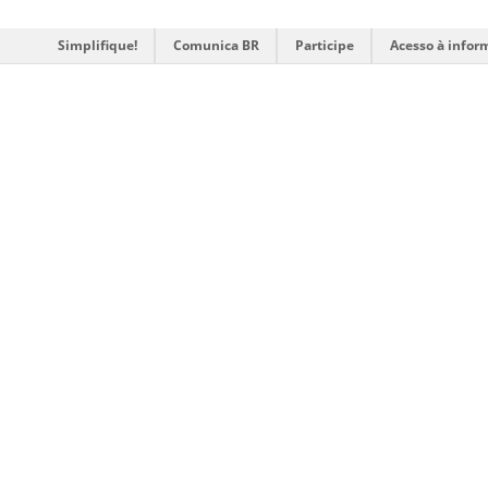
Simplifique!
Comunica BR
Participe
Acesso à infor