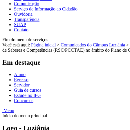
Comunicação
Serviço de Informação ao Cidadão
Ouvidoria
Transparência
SUAP
Contato
Fim do menu de serviços
Você está aqui:
Página inicial
>
Comunicados do Câmpus Luziânia
>
de Saberes e Competências (RSC/PCCTAE) no âmbito do Plano de Ca
Em destaque
Aluno
Egresso
Servidor
Guia de cursos
Estude no IFG
Concursos
Menu
Início do menu principal
Logo - Luziânia