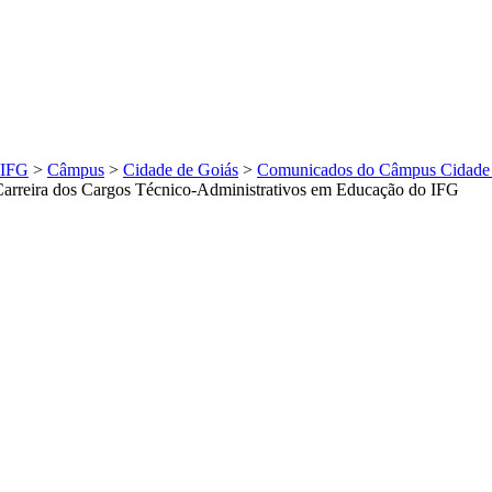
IFG
>
Câmpus
>
Cidade de Goiás
>
Comunicados do Câmpus Cidade 
rreira dos Cargos Técnico-Administrativos em Educação do IFG