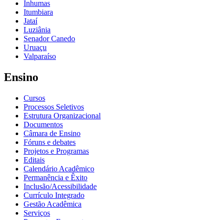
Inhumas
Itumbiara
Jataí
Luziânia
Senador Canedo
Uruaçu
Valparaíso
Ensino
Cursos
Processos Seletivos
Estrutura Organizacional
Documentos
Câmara de Ensino
Fóruns e debates
Projetos e Programas
Editais
Calendário Acadêmico
Permanência e Êxito
Inclusão/Acessibilidade
Currículo Integrado
Gestão Acadêmica
Serviços