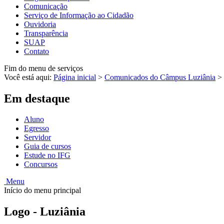
Comunicação
Serviço de Informação ao Cidadão
Ouvidoria
Transparência
SUAP
Contato
Fim do menu de serviços
Você está aqui:
Página inicial
>
Comunicados do Câmpus Luziânia
>
Em destaque
Aluno
Egresso
Servidor
Guia de cursos
Estude no IFG
Concursos
Menu
Início do menu principal
Logo - Luziânia