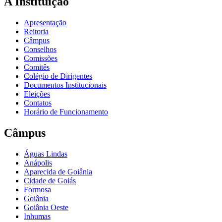
A Instituição
Apresentação
Reitoria
Câmpus
Conselhos
Comissões
Comitês
Colégio de Dirigentes
Documentos Institucionais
Eleições
Contatos
Horário de Funcionamento
Câmpus
Águas Lindas
Anápolis
Aparecida de Goiânia
Cidade de Goiás
Formosa
Goiânia
Goiânia Oeste
Inhumas