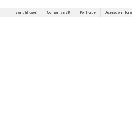
Simplifique!
Comunica BR
Participe
Acesso à infor