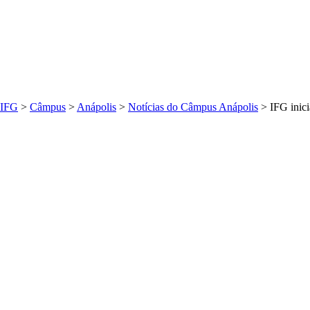
IFG
>
Câmpus
>
Anápolis
>
Notícias do Câmpus Anápolis
>
IFG inici