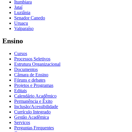
Itumbiara
Jataí
Luziânia
Senador Canedo
Uruaçu
Valparaíso
Ensino
Cursos
Processos Seletivos
Estrutura Organizacional
Documentos
Câmara de Ensino
Fóruns e debates
Projetos e Programas
Editais
Calendário Acadêmico
Permanência e Êxito
Inclusão/Acessibilidade
Currículo Integrado
Gestão Acadêmica
Serviços
Perguntas Frequentes