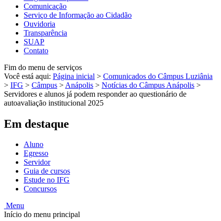
Comunicação
Serviço de Informação ao Cidadão
Ouvidoria
Transparência
SUAP
Contato
Fim do menu de serviços
Você está aqui:
Página inicial
>
Comunicados do Câmpus Luziânia
>
IFG
>
Câmpus
>
Anápolis
>
Notícias do Câmpus Anápolis
>
Servidores e alunos já podem responder ao questionário de
autoavaliação institucional 2025
Em destaque
Aluno
Egresso
Servidor
Guia de cursos
Estude no IFG
Concursos
Menu
Início do menu principal