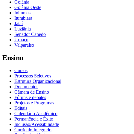
Goiânia
Goiânia Oeste
Inhumas
Itumbiara
Jataí
Luziânia
Senador Canedo
Uruaçu
Valparaíso
Ensino
Cursos
Processos Seletivos
Estrutura Organizacional
Documentos
Câmara de Ensino
Fóruns e debates
Projetos e Programas
Editais
Calendário Acadêmico
Permanência e Êxito
Inclusão/Acessibilidade
Currículo Integrado