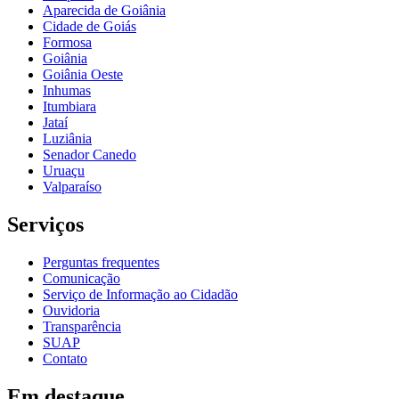
Aparecida de Goiânia
Cidade de Goiás
Formosa
Goiânia
Goiânia Oeste
Inhumas
Itumbiara
Jataí
Luziânia
Senador Canedo
Uruaçu
Valparaíso
Serviços
Perguntas frequentes
Comunicação
Serviço de Informação ao Cidadão
Ouvidoria
Transparência
SUAP
Contato
Em destaque