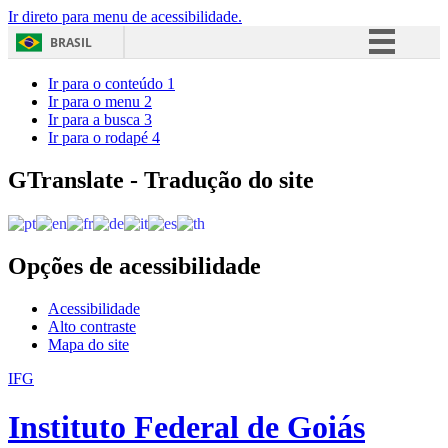
Ir direto para menu de acessibilidade.
BRASIL
Simplifique!
Ir para o conteúdo
1
Ir para o menu
2
Comunica BR
Ir para a busca
3
Ir para o rodapé
4
Participe
Acesso à informação
GTranslate - Tradução do site
Legislação
Canais
Opções de acessibilidade
Acessibilidade
Alto contraste
Mapa do site
IFG
Instituto Federal de Goiás