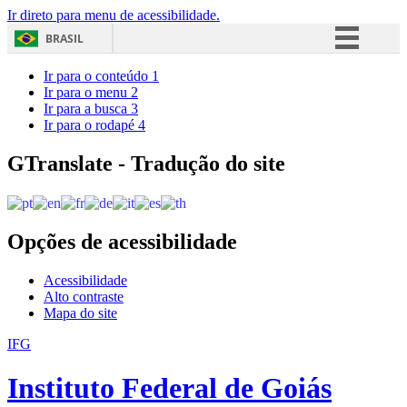
Ir direto para menu de acessibilidade.
BRASIL
Simplifique!
Ir para o conteúdo
1
Ir para o menu
2
Comunica BR
Ir para a busca
3
Ir para o rodapé
4
Participe
Acesso à informação
GTranslate - Tradução do site
Legislação
Canais
Opções de acessibilidade
Acessibilidade
Alto contraste
Mapa do site
IFG
Instituto Federal de Goiás