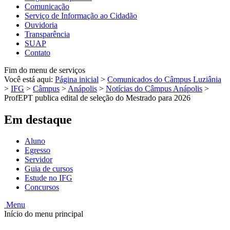
Comunicação
Serviço de Informação ao Cidadão
Ouvidoria
Transparência
SUAP
Contato
Fim do menu de serviços
Você está aqui:
Página inicial
>
Comunicados do Câmpus Luziânia
>
IFG
>
Câmpus
>
Anápolis
>
Notícias do Câmpus Anápolis
>
ProfEPT publica edital de seleção do Mestrado para 2026
Em destaque
Aluno
Egresso
Servidor
Guia de cursos
Estude no IFG
Concursos
Menu
Início do menu principal