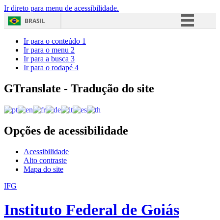
Ir direto para menu de acessibilidade.
BRASIL
Simplifique!
Ir para o conteúdo
1
Ir para o menu
2
Comunica BR
Ir para a busca
3
Ir para o rodapé
4
Participe
Acesso à informação
GTranslate - Tradução do site
Legislação
Canais
Opções de acessibilidade
Acessibilidade
Alto contraste
Mapa do site
IFG
Instituto Federal de Goiás