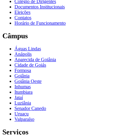
Colégio de Dirigentes
Documentos Institucionais
Eleições
Contatos
Horário de Funcionamento
Câmpus
Águas Lindas
Anápolis
Aparecida de Goiânia
Cidade de Goiás
Formosa
Goiânia
Goiânia Oeste
Inhumas
Itumbiara
Jataí
Luziânia
Senador Canedo
Uruaçu
Valparaíso
Serviços