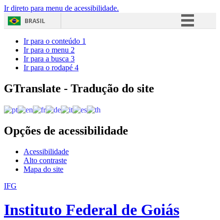
Ir direto para menu de acessibilidade.
BRASIL
Simplifique!
Ir para o conteúdo
1
Ir para o menu
2
Comunica BR
Ir para a busca
3
Ir para o rodapé
4
Participe
Acesso à informação
GTranslate - Tradução do site
Legislação
Canais
Opções de acessibilidade
Acessibilidade
Alto contraste
Mapa do site
IFG
Instituto Federal de Goiás