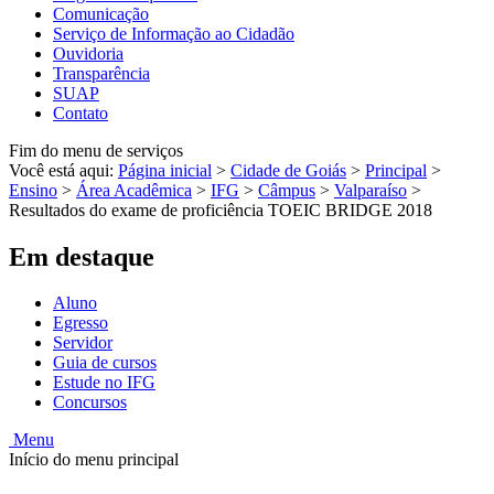
Comunicação
Serviço de Informação ao Cidadão
Ouvidoria
Transparência
SUAP
Contato
Fim do menu de serviços
Você está aqui:
Página inicial
>
Cidade de Goiás
>
Principal
>
Ensino
>
Área Acadêmica
>
IFG
>
Câmpus
>
Valparaíso
>
Resultados do exame de proficiência TOEIC BRIDGE 2018
Em destaque
Aluno
Egresso
Servidor
Guia de cursos
Estude no IFG
Concursos
Menu
Início do menu principal