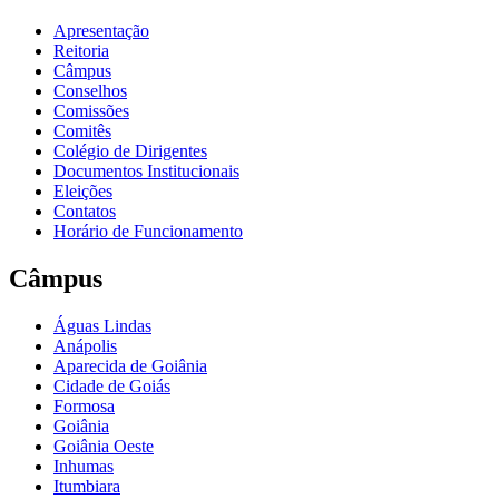
Apresentação
Reitoria
Câmpus
Conselhos
Comissões
Comitês
Colégio de Dirigentes
Documentos Institucionais
Eleições
Contatos
Horário de Funcionamento
Câmpus
Águas Lindas
Anápolis
Aparecida de Goiânia
Cidade de Goiás
Formosa
Goiânia
Goiânia Oeste
Inhumas
Itumbiara