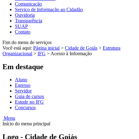
Comunicação
Serviço de Informação ao Cidadão
Ouvidoria
Transparência
SUAP
Contato
Fim do menu de serviços
Você está aqui:
Página inicial
>
Cidade de Goiás
>
Estrutura
Organizacional
>
IFG
>
Acesso à Informação
Em destaque
Aluno
Egresso
Servidor
Guia de cursos
Estude no IFG
Concursos
Menu
Início do menu principal
Logo - Cidade de Goiás