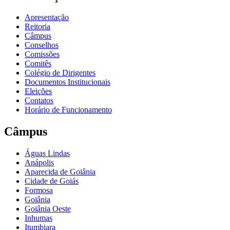
Apresentação
Reitoria
Câmpus
Conselhos
Comissões
Comitês
Colégio de Dirigentes
Documentos Institucionais
Eleições
Contatos
Horário de Funcionamento
Câmpus
Águas Lindas
Anápolis
Aparecida de Goiânia
Cidade de Goiás
Formosa
Goiânia
Goiânia Oeste
Inhumas
Itumbiara