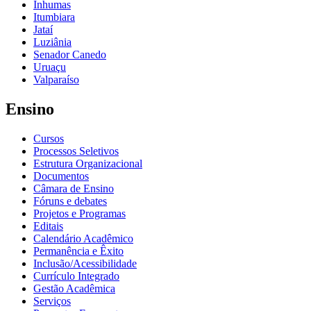
Inhumas
Itumbiara
Jataí
Luziânia
Senador Canedo
Uruaçu
Valparaíso
Ensino
Cursos
Processos Seletivos
Estrutura Organizacional
Documentos
Câmara de Ensino
Fóruns e debates
Projetos e Programas
Editais
Calendário Acadêmico
Permanência e Êxito
Inclusão/Acessibilidade
Currículo Integrado
Gestão Acadêmica
Serviços