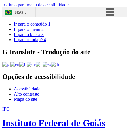
Ir direto para menu de acessibilidade.
BRASIL
Simplifique!
Ir para o conteúdo
1
Ir para o menu
2
Comunica BR
Ir para a busca
3
Ir para o rodapé
4
Participe
Acesso à informação
GTranslate - Tradução do site
Legislação
Canais
Opções de acessibilidade
Acessibilidade
Alto contraste
Mapa do site
IFG
Instituto Federal de Goiás