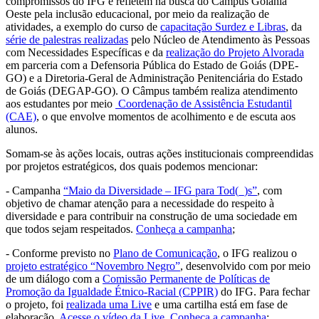
compromissos do IFG e refletem na busca do Câmpus Goiânia
Oeste pela inclusão educacional, por meio da realização de
atividades, a exemplo do curso de
capacitação Surdez e Libras
, da
série de palestras realizadas
pelo Núcleo de Atendimento às Pessoas
com Necessidades Específicas e da
realização do Projeto Alvorada
em parceria com a Defensoria Pública do Estado de Goiás (DPE-
GO) e a Diretoria-Geral de Administração Penitenciária do Estado
de Goiás (DEGAP-GO). O Câmpus também realiza atendimento
aos estudantes por meio
Coordenação de Assistência Estudantil
(CAE)
, o que envolve momentos de acolhimento e de escuta aos
alunos.
Somam-se às ações locais, outras ações institucionais compreendidas
por projetos estratégicos, dos quais podemos mencionar:
- Campanha
“Maio da Diversidade – IFG para Tod(_)s”
, com
objetivo de chamar atenção para a necessidade do respeito à
diversidade e para contribuir na construção de uma sociedade em
que todos sejam respeitados.
Conheça a campanha
;
- Conforme previsto no
Plano de Comunicação
, o IFG realizou o
projeto estratégico “Novembro Negro”
, desenvolvido com por meio
de um diálogo com a
Comissão Permanente de Políticas de
Promoção da Igualdade Étnico-Racial (CPPIR)
do IFG. Para fechar
o projeto, foi
realizada uma Live
e uma cartilha está em fase de
elaboração.
Acesse o vídeo da Live
.
Conheça a campanha
;