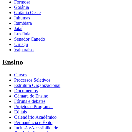
Formosa
Goiânia
Goiânia Oeste
Inhumas
Itumbiara
Jataí
Luziânia
Senador Canedo
Uruaçu
Valparaíso
Ensino
Cursos
Processos Seletivos
Estrutura Organizacional
Documentos
Câmara de Ensino
Fóruns e debates
Projetos e Programas
Editais
Calendário Acadêmico
Permanência e Êxito
Inclusão/Acessibilidade