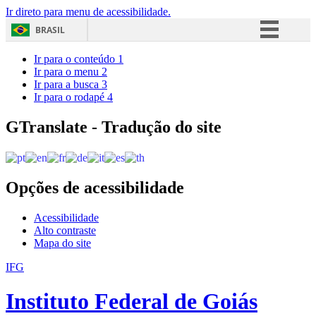
Ir direto para menu de acessibilidade.
BRASIL
Simplifique!
Ir para o conteúdo
1
Ir para o menu
2
Comunica BR
Ir para a busca
3
Ir para o rodapé
4
Participe
Acesso à informação
GTranslate - Tradução do site
Legislação
Canais
Opções de acessibilidade
Acessibilidade
Alto contraste
Mapa do site
IFG
Instituto Federal de Goiás