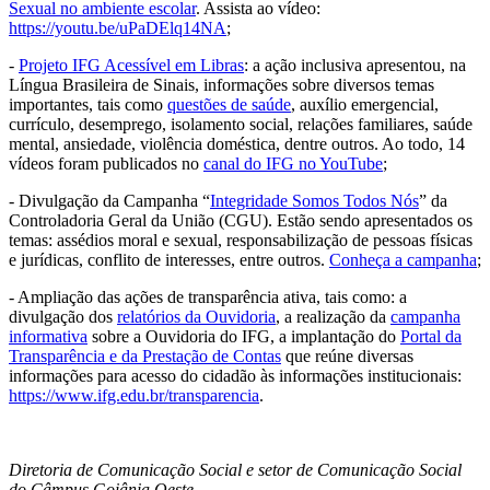
Sexual no ambiente escolar
. Assista ao vídeo:
https://youtu.be/uPaDElq14NA
;
-
Projeto IFG Acessível em Libras
: a ação inclusiva apresentou, na
Língua Brasileira de Sinais, informações sobre diversos temas
importantes, tais como
questões de saúde
, auxílio emergencial,
currículo, desemprego, isolamento social, relações familiares, saúde
mental, ansiedade, violência doméstica, dentre outros. Ao todo, 14
vídeos foram publicados no
canal do IFG no YouTube
;
- Divulgação da Campanha “
Integridade Somos Todos Nós
” da
Controladoria Geral da União (CGU). Estão sendo apresentados os
temas: assédios moral e sexual, responsabilização de pessoas físicas
e jurídicas, conflito de interesses, entre outros.
Conheça a campanha
;
- Ampliação das ações de transparência ativa, tais como: a
divulgação dos
relatórios da Ouvidoria
, a realização da
campanha
informativa
sobre a Ouvidoria do IFG, a implantação do
Portal da
Transparência e da Prestação de Contas
que reúne diversas
informações para acesso do cidadão às informações institucionais:
https://www.ifg.edu.br/transparencia
.
Diretoria de Comunicação Social e setor de Comunicação Social
do Câmpus Goiânia Oeste.