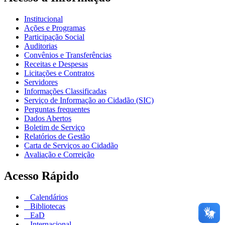
Institucional
Ações e Programas
Participação Social
Auditorias
Convênios e Transferências
Receitas e Despesas
Licitações e Contratos
Servidores
Informações Classificadas
Serviço de Informação ao Cidadão (SIC)
Perguntas frequentes
Dados Abertos
Boletim de Serviço
Relatórios de Gestão
Carta de Serviços ao Cidadão
Avaliação e Correição
Acesso Rápido
Calendários
Bibliotecas
EaD
Internacional