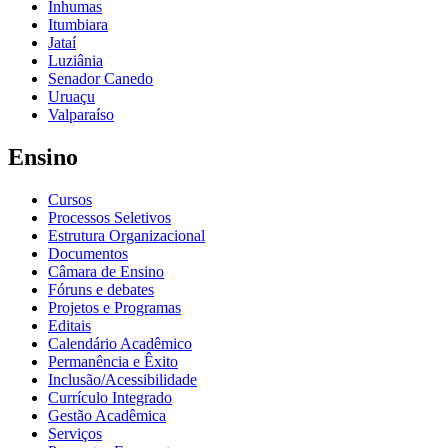
Inhumas
Itumbiara
Jataí
Luziânia
Senador Canedo
Uruaçu
Valparaíso
Ensino
Cursos
Processos Seletivos
Estrutura Organizacional
Documentos
Câmara de Ensino
Fóruns e debates
Projetos e Programas
Editais
Calendário Acadêmico
Permanência e Êxito
Inclusão/Acessibilidade
Currículo Integrado
Gestão Acadêmica
Serviços