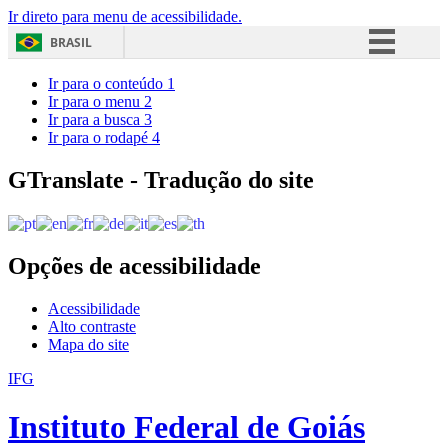
Ir direto para menu de acessibilidade.
BRASIL
Simplifique!
Ir para o conteúdo
1
Ir para o menu
2
Comunica BR
Ir para a busca
3
Ir para o rodapé
4
Participe
Acesso à informação
GTranslate - Tradução do site
Legislação
Canais
Opções de acessibilidade
Acessibilidade
Alto contraste
Mapa do site
IFG
Instituto Federal de Goiás