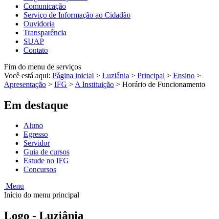
Comunicação
Serviço de Informação ao Cidadão
Ouvidoria
Transparência
SUAP
Contato
Fim do menu de serviços
Você está aqui:
Página inicial
>
Luziânia
>
Principal
>
Ensino
>
Apresentação
>
IFG
>
A Instituição
>
Horário de Funcionamento
Em destaque
Aluno
Egresso
Servidor
Guia de cursos
Estude no IFG
Concursos
Menu
Início do menu principal
Logo - Luziânia