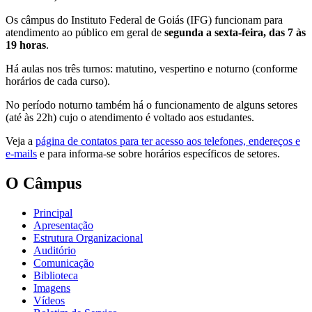
Os câmpus do Instituto Federal de Goiás (IFG) funcionam para
atendimento ao público em geral de
segunda a sexta-feira, das 7 às
19 horas
.
Há aulas nos três turnos: matutino, vespertino e noturno (conforme
horários de cada curso).
No período noturno também há o funcionamento de alguns setores
(até às 22h) cujo o atendimento é voltado aos estudantes.
Veja a
página de contatos para ter acesso aos telefones, endereços e
e-mails
e para informa-se sobre horários específicos de setores.
O Câmpus
Principal
Apresentação
Estrutura Organizacional
Auditório
Comunicação
Biblioteca
Imagens
Vídeos