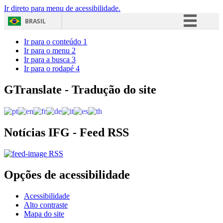
Ir direto para menu de acessibilidade.
BRASIL
Simplifique!
Ir para o conteúdo
1
Ir para o menu
2
Comunica BR
Ir para a busca
3
Ir para o rodapé
4
Participe
Acesso à informação
GTranslate - Tradução do site
Legislação
Canais
Notícias IFG - Feed RSS
RSS
Opções de acessibilidade
Acessibilidade
Alto contraste
Mapa do site