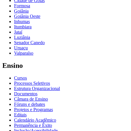
Cidade de Goiás
Formosa
Goiânia
Goiânia Oeste
Inhumas
Itumbiara
Jataí
Luziânia
Senador Canedo
Uruaçu
Valparaíso
Ensino
Cursos
Processos Seletivos
Estrutura Organizacional
Documentos
Câmara de Ensino
Fóruns e debates
Projetos e Programas
Editais
Calendário Acadêmico
Permanência e Êxito
Inclusão/Acessibilidade