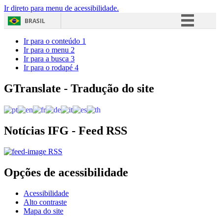
Ir direto para menu de acessibilidade.
BRASIL
Simplifique!
Ir para o conteúdo
1
Ir para o menu
2
Comunica BR
Ir para a busca
3
Ir para o rodapé
4
Participe
Acesso à informação
GTranslate - Tradução do site
Legislação
Canais
Notícias IFG - Feed RSS
RSS
Opções de acessibilidade
Acessibilidade
Alto contraste
Mapa do site