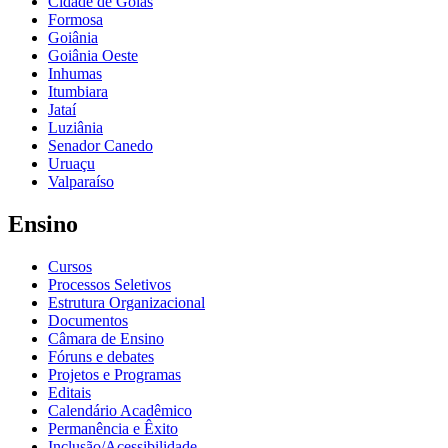
Cidade de Goiás
Formosa
Goiânia
Goiânia Oeste
Inhumas
Itumbiara
Jataí
Luziânia
Senador Canedo
Uruaçu
Valparaíso
Ensino
Cursos
Processos Seletivos
Estrutura Organizacional
Documentos
Câmara de Ensino
Fóruns e debates
Projetos e Programas
Editais
Calendário Acadêmico
Permanência e Êxito
Inclusão/Acessibilidade