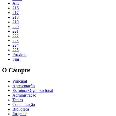
Ant
216
217
218
219
220
221
222
223
224
225
Próximo
Fim
O Câmpus
Principal
Apresentação
Estrutura Organizacional
Administração
Teatro
Comunicação
Biblioteca
Imagens