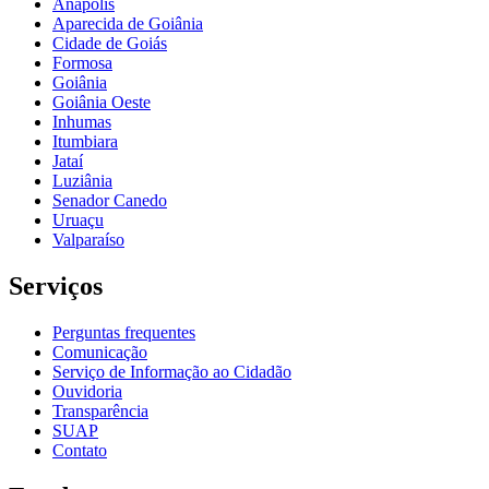
Anápolis
Aparecida de Goiânia
Cidade de Goiás
Formosa
Goiânia
Goiânia Oeste
Inhumas
Itumbiara
Jataí
Luziânia
Senador Canedo
Uruaçu
Valparaíso
Serviços
Perguntas frequentes
Comunicação
Serviço de Informação ao Cidadão
Ouvidoria
Transparência
SUAP
Contato