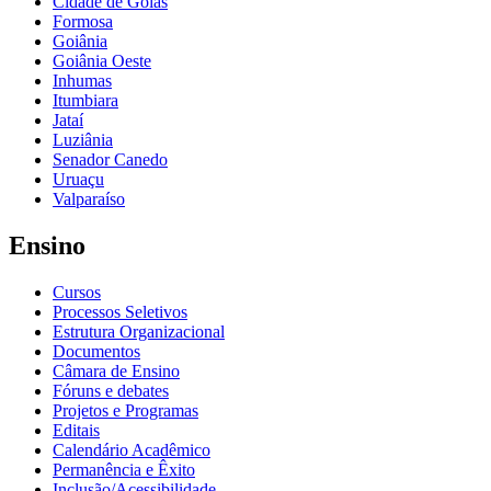
Cidade de Goiás
Formosa
Goiânia
Goiânia Oeste
Inhumas
Itumbiara
Jataí
Luziânia
Senador Canedo
Uruaçu
Valparaíso
Ensino
Cursos
Processos Seletivos
Estrutura Organizacional
Documentos
Câmara de Ensino
Fóruns e debates
Projetos e Programas
Editais
Calendário Acadêmico
Permanência e Êxito
Inclusão/Acessibilidade