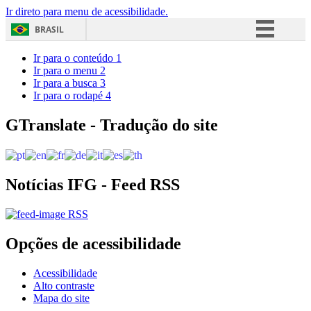
Ir direto para menu de acessibilidade.
BRASIL
Simplifique!
Ir para o conteúdo
1
Ir para o menu
2
Comunica BR
Ir para a busca
3
Ir para o rodapé
4
Participe
Acesso à informação
GTranslate - Tradução do site
Legislação
Canais
Notícias IFG - Feed RSS
RSS
Opções de acessibilidade
Acessibilidade
Alto contraste
Mapa do site