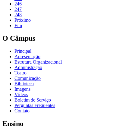
246
247
248
Próximo
Fim
O Câmpus
Principal
Apresentação
Estrutura Organizacional
Administração
Teatro
Comunicação
Biblioteca
Imagens
Vídeos
Boletim de Serviço
Perguntas Frequentes
Contato
Ensino