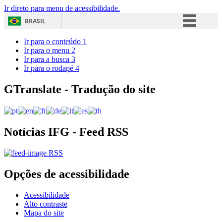
Ir direto para menu de acessibilidade.
BRASIL
Simplifique!
Ir para o conteúdo
1
Ir para o menu
2
Comunica BR
Ir para a busca
3
Ir para o rodapé
4
Participe
Acesso à informação
GTranslate - Tradução do site
Legislação
Canais
Notícias IFG - Feed RSS
RSS
Opções de acessibilidade
Acessibilidade
Alto contraste
Mapa do site