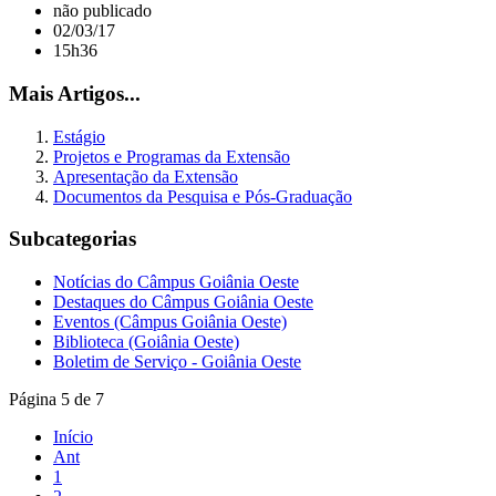
não publicado
02/03/17
15h36
Mais Artigos...
Estágio
Projetos e Programas da Extensão
Apresentação da Extensão
Documentos da Pesquisa e Pós-Graduação
Subcategorias
Notícias do Câmpus Goiânia Oeste
Destaques do Câmpus Goiânia Oeste
Eventos (Câmpus Goiânia Oeste)
Biblioteca (Goiânia Oeste)
Boletim de Serviço - Goiânia Oeste
Página 5 de 7
Início
Ant
1