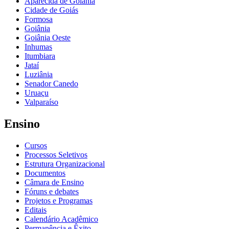
Aparecida de Goiânia
Cidade de Goiás
Formosa
Goiânia
Goiânia Oeste
Inhumas
Itumbiara
Jataí
Luziânia
Senador Canedo
Uruaçu
Valparaíso
Ensino
Cursos
Processos Seletivos
Estrutura Organizacional
Documentos
Câmara de Ensino
Fóruns e debates
Projetos e Programas
Editais
Calendário Acadêmico
Permanência e Êxito