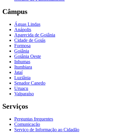
Câmpus
Águas Lindas
Anápolis
Aparecida de Goiânia
Cidade de Goiás
Formosa
Goiânia
Goiânia Oeste
Inhumas
Itumbiara
Jataí
Luziânia
Senador Canedo
Uruaçu
Valparaíso
Serviços
Perguntas frequentes
Comunicação
Serviço de Informação ao Cidadão