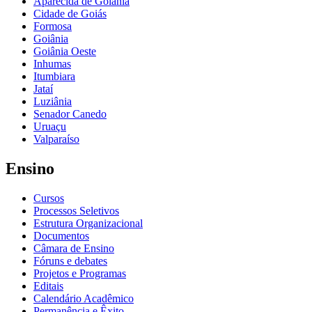
Aparecida de Goiânia
Cidade de Goiás
Formosa
Goiânia
Goiânia Oeste
Inhumas
Itumbiara
Jataí
Luziânia
Senador Canedo
Uruaçu
Valparaíso
Ensino
Cursos
Processos Seletivos
Estrutura Organizacional
Documentos
Câmara de Ensino
Fóruns e debates
Projetos e Programas
Editais
Calendário Acadêmico
Permanência e Êxito