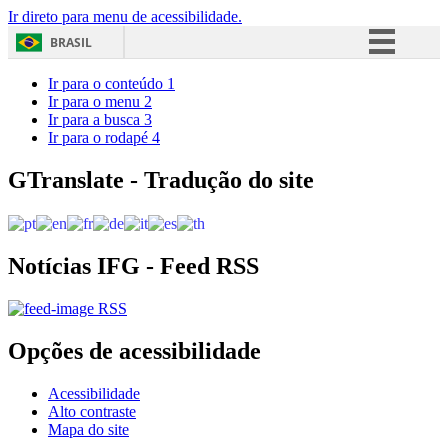
Ir direto para menu de acessibilidade.
BRASIL
Simplifique!
Ir para o conteúdo
1
Ir para o menu
2
Comunica BR
Ir para a busca
3
Ir para o rodapé
4
Participe
Acesso à informação
GTranslate - Tradução do site
Legislação
Canais
Notícias IFG - Feed RSS
RSS
Opções de acessibilidade
Acessibilidade
Alto contraste
Mapa do site