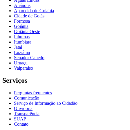
Águas Lindas
Anápolis
Aparecida de Goiânia
Cidade de Goiás
Formosa
Goiânia
Goiânia Oeste
Inhumas
Itumbiara
Jataí
Luziânia
Senador Canedo
Uruaçu
Valparaíso
Serviços
Perguntas frequentes
Comunicação
Serviço de Informação ao Cidadão
Ouvidoria
Transparência
SUAP
Contato