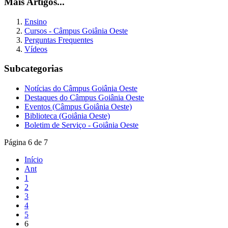
Mais Artigos...
Ensino
Cursos - Câmpus Goiânia Oeste
Perguntas Frequentes
Vídeos
Subcategorias
Notícias do Câmpus Goiânia Oeste
Destaques do Câmpus Goiânia Oeste
Eventos (Câmpus Goiânia Oeste)
Biblioteca (Goiânia Oeste)
Boletim de Serviço - Goiânia Oeste
Página 6 de 7
Início
Ant
1
2
3
4
5
6