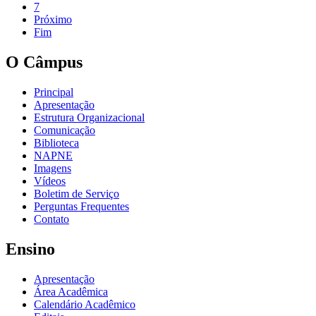
7
Próximo
Fim
O Câmpus
Principal
Apresentação
Estrutura Organizacional
Comunicação
Biblioteca
NAPNE
Imagens
Vídeos
Boletim de Serviço
Perguntas Frequentes
Contato
Ensino
Apresentação
Área Acadêmica
Calendário Acadêmico