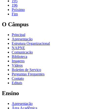
195
196
Próximo
Fim
O Câmpus
Principal
Apresentação
Estrutura Organizacional
NAPNE
Comunicação
Biblioteca
Imagens
Vídeos
Boletim de Serviço
Perguntas Frequentes
Contato
Editais
Ensino
Apresentação
Área Acadêmica