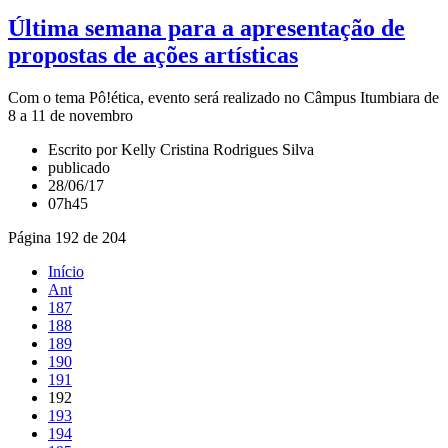
Última semana para a apresentação de
propostas de ações artísticas
Com o tema Pô!ética, evento será realizado no Câmpus Itumbiara de
8 a 11 de novembro
Escrito por Kelly Cristina Rodrigues Silva
publicado
28/06/17
07h45
Página 192 de 204
Início
Ant
187
188
189
190
191
192
193
194