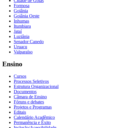
Cidade de Goiás
Formosa
Goiânia
Goiânia Oeste
Inhumas
Itumbiara
Jataí
Luziânia
Senador Canedo
Uruaçu
Valparaíso
Ensino
Cursos
Processos Seletivos
Estrutura Organizacional
Documentos
Câmara de Ensino
Fóruns e debates
Projetos e Programas
Editais
Calendário Acadêmico
Permanência e Êxito
Inclusão/Acessibilidade