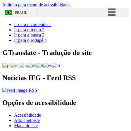
Ir direto para menu de acessibilidade.
BRASIL
Simplifique!
Ir para o conteúdo
1
Ir para o menu
2
Comunica BR
Ir para a busca
3
Ir para o rodapé
4
Participe
Acesso à informação
GTranslate - Tradução do site
Legislação
Canais
Notícias IFG - Feed RSS
RSS
Opções de acessibilidade
Acessibilidade
Alto contraste
Mapa do site