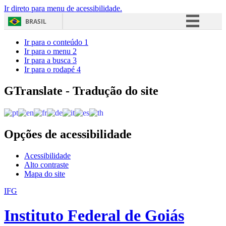
Ir direto para menu de acessibilidade.
BRASIL
Simplifique!
Ir para o conteúdo
1
Ir para o menu
2
Comunica BR
Ir para a busca
3
Ir para o rodapé
4
Participe
Acesso à informação
GTranslate - Tradução do site
Legislação
Canais
Opções de acessibilidade
Acessibilidade
Alto contraste
Mapa do site
IFG
Instituto Federal de Goiás