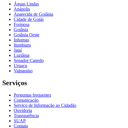
Águas Lindas
Anápolis
Aparecida de Goiânia
Cidade de Goiás
Formosa
Goiânia
Goiânia Oeste
Inhumas
Itumbiara
Jataí
Luziânia
Senador Canedo
Uruaçu
Valparaíso
Serviços
Perguntas frequentes
Comunicação
Serviço de Informação ao Cidadão
Ouvidoria
Transparência
SUAP
Contato