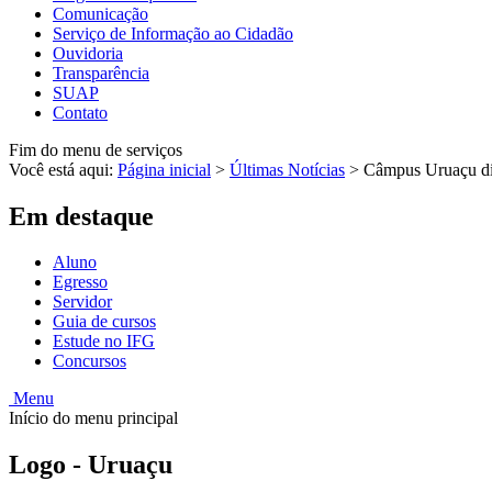
Comunicação
Serviço de Informação ao Cidadão
Ouvidoria
Transparência
SUAP
Contato
Fim do menu de serviços
Você está aqui:
Página inicial
>
Últimas Notícias
>
Câmpus Uruaçu dis
Em destaque
Aluno
Egresso
Servidor
Guia de cursos
Estude no IFG
Concursos
Menu
Início do menu principal
Logo - Uruaçu