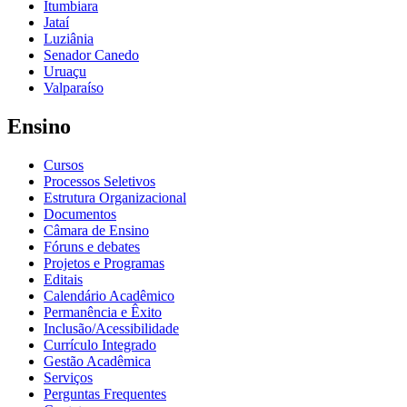
Itumbiara
Jataí
Luziânia
Senador Canedo
Uruaçu
Valparaíso
Ensino
Cursos
Processos Seletivos
Estrutura Organizacional
Documentos
Câmara de Ensino
Fóruns e debates
Projetos e Programas
Editais
Calendário Acadêmico
Permanência e Êxito
Inclusão/Acessibilidade
Currículo Integrado
Gestão Acadêmica
Serviços
Perguntas Frequentes