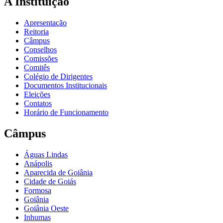
A Instituição
Apresentação
Reitoria
Câmpus
Conselhos
Comissões
Comitês
Colégio de Dirigentes
Documentos Institucionais
Eleições
Contatos
Horário de Funcionamento
Câmpus
Águas Lindas
Anápolis
Aparecida de Goiânia
Cidade de Goiás
Formosa
Goiânia
Goiânia Oeste
Inhumas