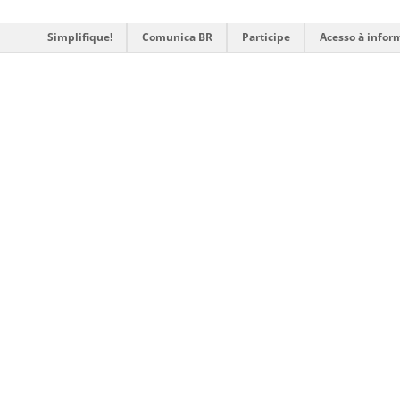
Simplifique!
Comunica BR
Participe
Acesso à infor