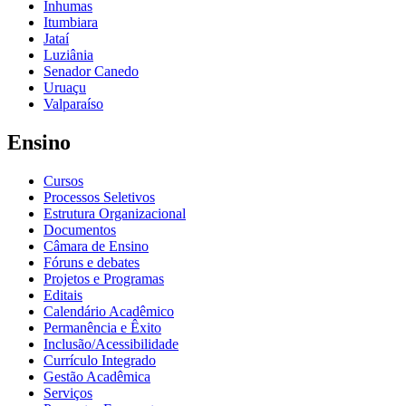
Inhumas
Itumbiara
Jataí
Luziânia
Senador Canedo
Uruaçu
Valparaíso
Ensino
Cursos
Processos Seletivos
Estrutura Organizacional
Documentos
Câmara de Ensino
Fóruns e debates
Projetos e Programas
Editais
Calendário Acadêmico
Permanência e Êxito
Inclusão/Acessibilidade
Currículo Integrado
Gestão Acadêmica
Serviços