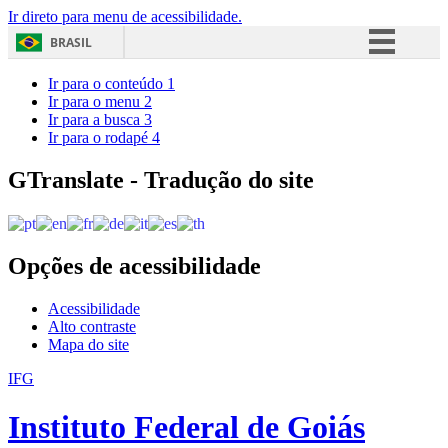
Ir direto para menu de acessibilidade.
BRASIL
Simplifique!
Ir para o conteúdo
1
Ir para o menu
2
Comunica BR
Ir para a busca
3
Ir para o rodapé
4
Participe
Acesso à informação
GTranslate - Tradução do site
Legislação
Canais
Opções de acessibilidade
Acessibilidade
Alto contraste
Mapa do site
IFG
Instituto Federal de Goiás