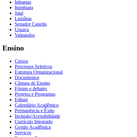
Inhumas
Itumbiara
Jataí
Luziânia
Senador Canedo
Uruaçu
Valparaíso
Ensino
Cursos
Processos Seletivos
Estrutura Organizacional
Documentos
Câmara de Ensino
Fóruns e debates
Projetos e Programas
Editais
Calendário Acadêmico
Permanência e Êxito
Inclusão/Acessibilidade
Currículo Integrado
Gestão Acadêmica
Serviços