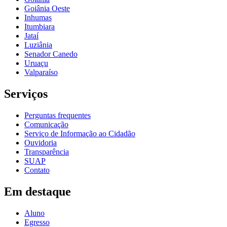
Goiânia Oeste
Inhumas
Itumbiara
Jataí
Luziânia
Senador Canedo
Uruaçu
Valparaíso
Serviços
Perguntas frequentes
Comunicação
Serviço de Informação ao Cidadão
Ouvidoria
Transparência
SUAP
Contato
Em destaque
Aluno
Egresso