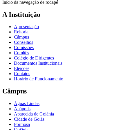
Início da navegação de rodapé
A Instituição
Apresentação
Reitoria
Câmpus
Conselhos
Comissões
Comitês
Colégio de Dirigentes
Documentos Institucionais
Eleições
Contatos
Horário de Funcionamento
Câmpus
Águas Lindas
Anápolis
Aparecida de Goiânia
Cidade de Goiás
Formosa
Goiânia