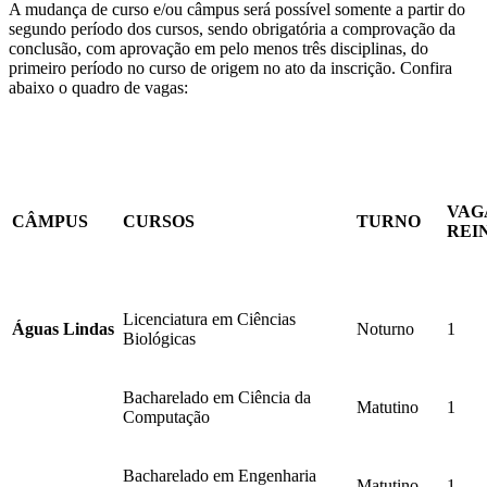
A mudança de curso e/ou câmpus será possível somente a partir do
segundo período dos cursos, sendo obrigatória a comprovação da
conclusão, com aprovação em pelo menos três disciplinas, do
primeiro período no curso de origem no ato da inscrição. Confira
abaixo o quadro de vagas:
VAG
CÂMPUS
CURSOS
TURNO
REI
Licenciatura em Ciências
Águas Lindas
Noturno
1
Biológicas
Bacharelado em Ciência da
Matutino
1
Computação
Bacharelado em Engenharia
Matutino
1