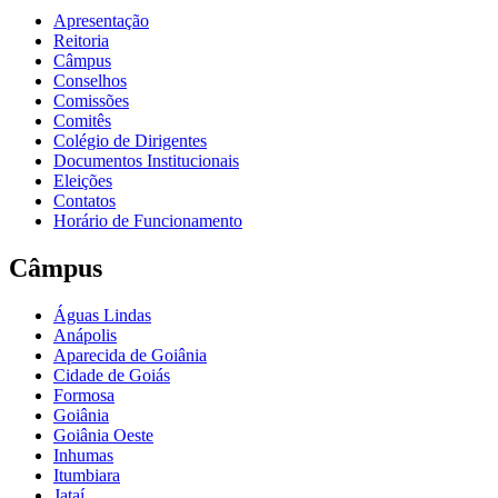
Apresentação
Reitoria
Câmpus
Conselhos
Comissões
Comitês
Colégio de Dirigentes
Documentos Institucionais
Eleições
Contatos
Horário de Funcionamento
Câmpus
Águas Lindas
Anápolis
Aparecida de Goiânia
Cidade de Goiás
Formosa
Goiânia
Goiânia Oeste
Inhumas
Itumbiara
Jataí