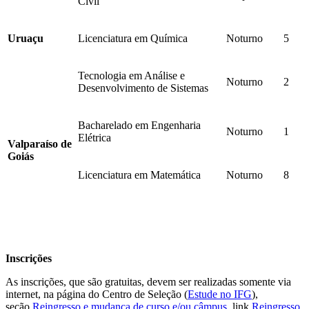
Civil
Uruaçu
Licenciatura em Química
Noturno
5
Tecnologia em Análise e
Noturno
2
Desenvolvimento de Sistemas
Bacharelado em Engenharia
Noturno
1
Elétrica
Valparaíso de
Goiás
Licenciatura em Matemática
Noturno
8
Inscrições
As inscrições, que são gratuitas, devem ser realizadas somente via
internet, na página do Centro de Seleção (
Estude no IFG
),
seção
Reingresso e mudança de curso e/ou câmpus
, link
Reingresso