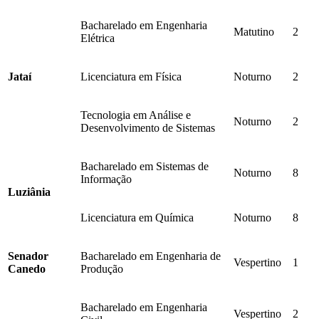
Bacharelado em Engenharia
Matutino
2
Elétrica
Jataí
Licenciatura em Física
Noturno
2
Tecnologia em Análise e
Noturno
2
Desenvolvimento de Sistemas
Bacharelado em Sistemas de
Noturno
8
Informação
Luziânia
Licenciatura em Química
Noturno
8
Senador
Bacharelado em Engenharia de
Vespertino
1
Canedo
Produção
Bacharelado em Engenharia
Vespertino
2