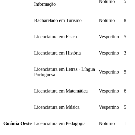
Noturno
5
Informação
Bacharelado em Turismo
Noturno
8
Licenciatura em Física
Vespertino
5
Licenciatura em História
Vespertino
3
Licenciatura em Letras - Língua
Vespertino
5
Portuguesa
Licenciatura em Matemática
Vespertino
6
Licenciatura em Música
Vespertino
5
Goiânia Oeste
Licenciatura em Pedagogia
Noturno
1