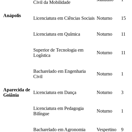
Civil da Mobilidade
Anápolis
Licenciatura em Ciências Sociais
Noturno
15
Licenciatura em Química
Noturno
11
Superior de Tecnologia em
Noturno
11
Logística
Bacharelado em Engenharia
Noturno
1
Civil
Aparecida de
Licenciatura em Dança
Noturno
3
Goiânia
Licenciatura em Pedagogia
Noturno
1
Bilíngue
Bacharelado em Agronomia
Vespertino
9