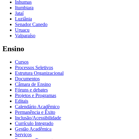
Inhumas
Itumbiara
Jataí
Luziânia
Senador Canedo
Uruaçu
Valparaíso
Ensino
Cursos
Processos Seletivos
Estrutura Organizacional
Documentos
Câmara de Ensino
Fóruns e debates
Projetos e Programas
Editais
Calendário Acadêmico
Permanência e Êxito
Inclusão/Acessibilidade
Currículo Integrado
Gestão Acadêmica
Serviços