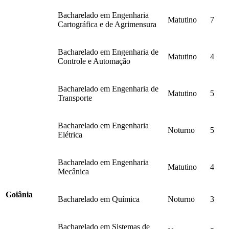
Bacharelado em Engenharia
Matutino
7
Cartográfica e de Agrimensura
Bacharelado em Engenharia de
Matutino
4
Controle e Automação
Bacharelado em Engenharia de
Matutino
5
Transporte
Bacharelado em Engenharia
Noturno
5
Elétrica
Bacharelado em Engenharia
Matutino
4
Mecânica
Goiânia
Bacharelado em Química
Noturno
3
Bacharelado em Sistemas de