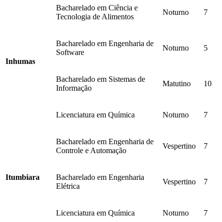
Bacharelado em Ciência e
Noturno
7
Tecnologia de Alimentos
Bacharelado em Engenharia de
Noturno
5
Software
Inhumas
Bacharelado em Sistemas de
Matutino
10
Informação
Licenciatura em Química
Noturno
7
Bacharelado em Engenharia de
Vespertino
7
Controle e Automação
Itumbiara
Bacharelado em Engenharia
Vespertino
7
Elétrica
Licenciatura em Química
Noturno
7