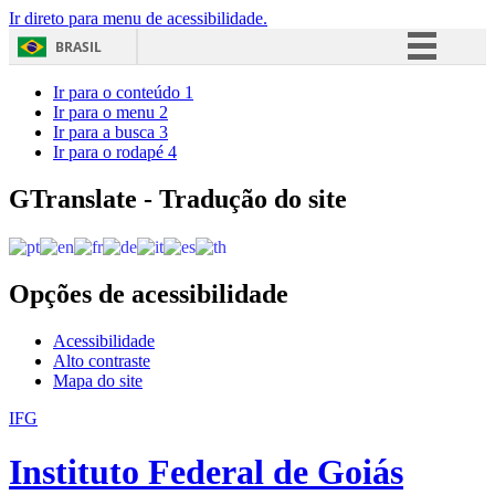
Ir direto para menu de acessibilidade.
BRASIL
Simplifique!
Ir para o conteúdo
1
Ir para o menu
2
Comunica BR
Ir para a busca
3
Ir para o rodapé
4
Participe
Acesso à informação
GTranslate - Tradução do site
Legislação
Canais
Opções de acessibilidade
Acessibilidade
Alto contraste
Mapa do site
IFG
Instituto Federal de Goiás