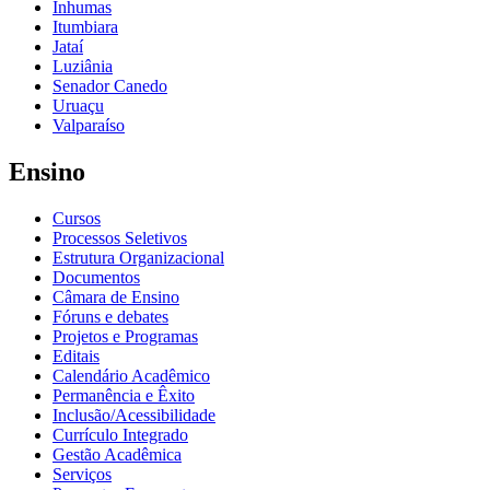
Inhumas
Itumbiara
Jataí
Luziânia
Senador Canedo
Uruaçu
Valparaíso
Ensino
Cursos
Processos Seletivos
Estrutura Organizacional
Documentos
Câmara de Ensino
Fóruns e debates
Projetos e Programas
Editais
Calendário Acadêmico
Permanência e Êxito
Inclusão/Acessibilidade
Currículo Integrado
Gestão Acadêmica
Serviços