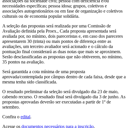
associações da sociedade civil; pessoa com deficiência e/ou
necessidades específicas; pessoa idosa; grupos, coletivos e
associações autogestionários ou em fase de organização e coletivos
culturais ou de economia popular solidária.
A seleção das propostas será realizada por uma Comissão de
Avaliação definida pela Proex., Cada proposta apresentada será
avaliada por, no mínimo, dois pareceristas e, em caso dos pareceres
apresentarem 30 (trinta) ou mais pontos de diferença entre as
avaliações, um terceiro avaliador será acionado e o cálculo da
pontuação final considerará as duas notas que mais se aproximem.
Serão desclassificadas as propostas que não obtiverem, no mínimo,
35 pontos na avaliação.
Será garantida a cota mínima de uma proposta
aprovada/contemplada por câmpus dentro de cada faixa, desde que a
mesma tenha sido classificada.
O resultado preliminar da seleção será divulgado dia 23 de maio,
cabendo recurso. O resultado final será divulgado dia 3 de junho. As
propostas aprovadas deverão ser executadas a partir de 1º de
setembro.
Confira o
edital
.
Acesse os
documentos necessários para a inscrição
.