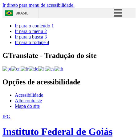
Ir direto para menu de acessibilidade.
BRASIL
Simplifique!
Ir para o conteúdo
1
Ir para o menu
2
Comunica BR
Ir para a busca
3
Ir para o rodapé
4
Participe
Acesso à informação
GTranslate - Tradução do site
Legislação
Canais
Opções de acessibilidade
Acessibilidade
Alto contraste
Mapa do site
IFG
Instituto Federal de Goiás