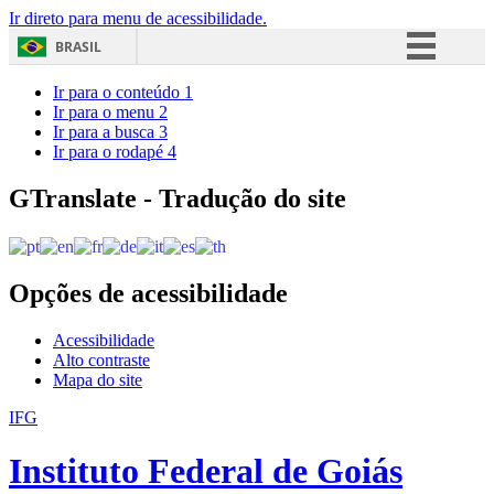
Ir direto para menu de acessibilidade.
BRASIL
Simplifique!
Ir para o conteúdo
1
Ir para o menu
2
Comunica BR
Ir para a busca
3
Ir para o rodapé
4
Participe
Acesso à informação
GTranslate - Tradução do site
Legislação
Canais
Opções de acessibilidade
Acessibilidade
Alto contraste
Mapa do site
IFG
Instituto Federal de Goiás