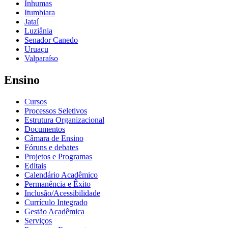
Inhumas
Itumbiara
Jataí
Luziânia
Senador Canedo
Uruaçu
Valparaíso
Ensino
Cursos
Processos Seletivos
Estrutura Organizacional
Documentos
Câmara de Ensino
Fóruns e debates
Projetos e Programas
Editais
Calendário Acadêmico
Permanência e Êxito
Inclusão/Acessibilidade
Currículo Integrado
Gestão Acadêmica
Serviços