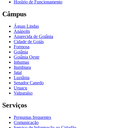
Horário de Funcionamento
Câmpus
Águas Lindas
Anápolis
Aparecida de Goiânia
Cidade de Goiás
Formosa
Goiânia
Goiânia Oeste
Inhumas
Itumbiara
Jataí
Luziânia
Senador Canedo
Uruaçu
Valparaíso
Serviços
Perguntas frequentes
Comunicação
Serviço de Informação ao Cidadão