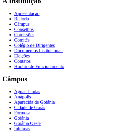
A Instituição
Apresentação
Reitoria
Câmpus
Conselhos
Comissões
Comitês
Colégio de Dirigentes
Documentos Institucionais
Eleições
Contatos
Horário de Funcionamento
Câmpus
Águas Lindas
Anápolis
Aparecida de Goiânia
Cidade de Goiás
Formosa
Goiânia
Goiânia Oeste
Inhumas