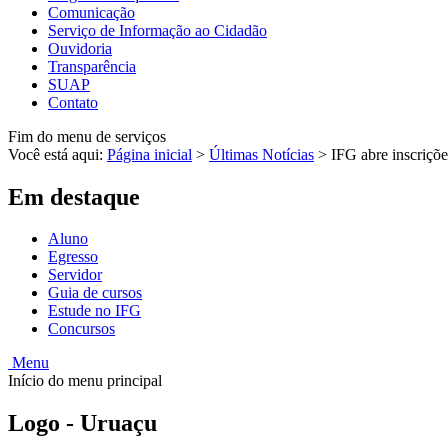
Comunicação
Serviço de Informação ao Cidadão
Ouvidoria
Transparência
SUAP
Contato
Fim do menu de serviços
Você está aqui:
Página inicial
>
Últimas Notícias
>
IFG abre inscriçõe
Em destaque
Aluno
Egresso
Servidor
Guia de cursos
Estude no IFG
Concursos
Menu
Início do menu principal
Logo - Uruaçu