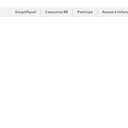
Simplifique!
Comunica BR
Participe
Acesso à infor