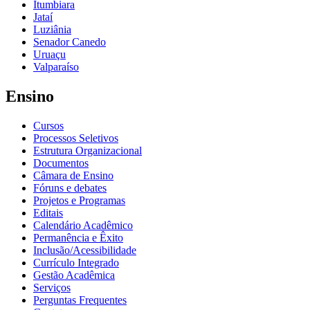
Itumbiara
Jataí
Luziânia
Senador Canedo
Uruaçu
Valparaíso
Ensino
Cursos
Processos Seletivos
Estrutura Organizacional
Documentos
Câmara de Ensino
Fóruns e debates
Projetos e Programas
Editais
Calendário Acadêmico
Permanência e Êxito
Inclusão/Acessibilidade
Currículo Integrado
Gestão Acadêmica
Serviços
Perguntas Frequentes