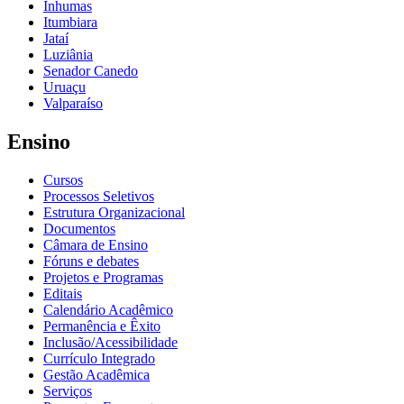
Inhumas
Itumbiara
Jataí
Luziânia
Senador Canedo
Uruaçu
Valparaíso
Ensino
Cursos
Processos Seletivos
Estrutura Organizacional
Documentos
Câmara de Ensino
Fóruns e debates
Projetos e Programas
Editais
Calendário Acadêmico
Permanência e Êxito
Inclusão/Acessibilidade
Currículo Integrado
Gestão Acadêmica
Serviços