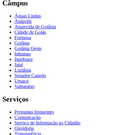
Câmpus
Águas Lindas
Anápolis
Aparecida de Goiânia
Cidade de Goiás
Formosa
Goiânia
Goiânia Oeste
Inhumas
Itumbiara
Jataí
Luziânia
Senador Canedo
Uruaçu
Valparaíso
Serviços
Perguntas frequentes
Comunicação
Serviço de Informação ao Cidadão
Ouvidoria
Transparência