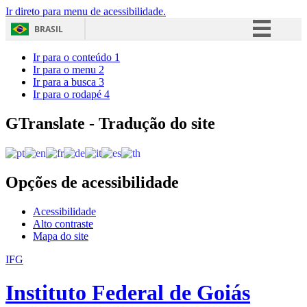
Ir direto para menu de acessibilidade.
BRASIL
Simplifique!
Ir para o conteúdo
1
Ir para o menu
2
Comunica BR
Ir para a busca
3
Ir para o rodapé
4
Participe
Acesso à informação
GTranslate - Tradução do site
Legislação
Canais
Opções de acessibilidade
Acessibilidade
Alto contraste
Mapa do site
IFG
Instituto Federal de Goiás