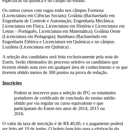
específicas da química e no campo do ensino.
Os outros cursos com vagas estão nos câmpus Formosa
(Licenciatura em Ciências Sociais); Goiânia (Bacharelado em
Engenharia de Controle e Automação; Engenharia Mecânica;
Licenciatura em Física, Licenciatura em História e Licenciatura em
Letras – Português, Licenciatura em Matemática); Goiânia Oeste
(Licenciatura em Pedagogia); Itumbiara (Bacharelado em
Engenharia Elétrica e Licenciatura em Química) e no câmpus
Luziânia (Licenciatura em Química) .
A seleção dos candidatos será feita exclusivamente pela nota do
Enem. Serão eliminados do processo seletivo os candidatos que
tiverem obtido nota zero em qualquer área de conhecimento e os que
tiverem obtido menos de 300 pontos na prova de redação.
Inscrições
Podem se inscrever para a seleção do IFG os estudantes
portadores de certificado de conclusão do ensino médio
obtido por via regular ou curso equivalente e que
participaram do Enem nos anos de 2014, 2015 ou
2016.
O valor da taxa de inscrição é de R$ 40,00, e o pagamento poderá
ser feito até 19 de junho. O boleto bancário para a efetivação do