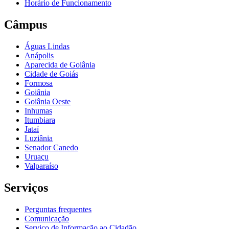
Horário de Funcionamento
Câmpus
Águas Lindas
Anápolis
Aparecida de Goiânia
Cidade de Goiás
Formosa
Goiânia
Goiânia Oeste
Inhumas
Itumbiara
Jataí
Luziânia
Senador Canedo
Uruaçu
Valparaíso
Serviços
Perguntas frequentes
Comunicação
Serviço de Informação ao Cidadão