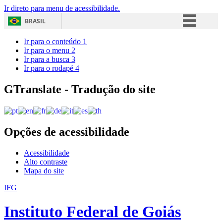
Ir direto para menu de acessibilidade.
BRASIL
Simplifique!
Ir para o conteúdo
1
Ir para o menu
2
Comunica BR
Ir para a busca
3
Ir para o rodapé
4
Participe
Acesso à informação
GTranslate - Tradução do site
Legislação
Canais
Opções de acessibilidade
Acessibilidade
Alto contraste
Mapa do site
IFG
Instituto Federal de Goiás