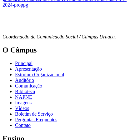
2024-proppg
Coordenação de Comunicação Social / Câmpus Uruaçu.
O Câmpus
Principal
Apresentação
Estrutura Organizacional
Auditório
Comunicação
Biblioteca
NAPNE
Imagens
Vídeos
Boletim de Serviço
Perguntas Frequentes
Contato
Ensino