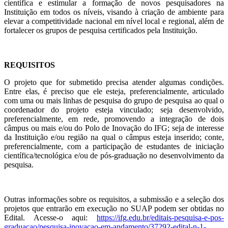
científica e estimular a formação de novos pesquisadores na
Instituição em todos os níveis, visando à criação de ambiente para
elevar a competitividade nacional em nível local e regional, além de
fortalecer os grupos de pesquisa certificados pela Instituição.
REQUISITOS
O projeto que for submetido precisa atender algumas condições.
Entre elas, é preciso que ele esteja, preferencialmente, articulado
com uma ou mais linhas de pesquisa do grupo de pesquisa ao qual o
coordenador do projeto esteja vinculado; seja desenvolvido,
preferencialmente, em rede, promovendo a integração de dois
câmpus ou mais e/ou do Polo de Inovação do IFG; seja de interesse
da Instituição e/ou região na qual o câmpus esteja inserido; conte,
preferencialmente, com a participação de estudantes de iniciação
científica/tecnológica e/ou de pós-graduação no desenvolvimento da
pesquisa.
Outras informações sobre os requisitos, a submissão e a seleção dos
projetos que entrarão em execução no SUAP podem ser obtidas no
Edital. Acesse-o aqui:
https://ifg.edu.br/editais-pesquisa-e-pos-
graduacao/pesquisa-inovacao-em-andamento/37292-edital-n-1-