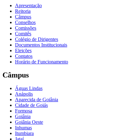
Apresentação
Reitoria
Câmpus
Conselhos
Comissões
Comitês
Colégio de Dirigentes
Documentos Institucionais
Eleições
Contatos
Horário de Funcionamento
Câmpus
Águas Lindas
Anápolis
Aparecida de Goiânia
Cidade de Goiás
Formosa
Goiânia
Goiânia Oeste
Inhumas
Itumbiara
Jataí