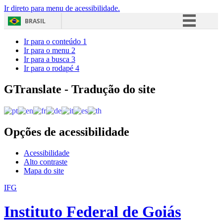
Ir direto para menu de acessibilidade.
BRASIL
Simplifique!
Ir para o conteúdo
1
Ir para o menu
2
Comunica BR
Ir para a busca
3
Ir para o rodapé
4
Participe
Acesso à informação
GTranslate - Tradução do site
Legislação
Canais
Opções de acessibilidade
Acessibilidade
Alto contraste
Mapa do site
IFG
Instituto Federal de Goiás