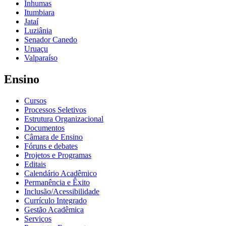
Inhumas
Itumbiara
Jataí
Luziânia
Senador Canedo
Uruaçu
Valparaíso
Ensino
Cursos
Processos Seletivos
Estrutura Organizacional
Documentos
Câmara de Ensino
Fóruns e debates
Projetos e Programas
Editais
Calendário Acadêmico
Permanência e Êxito
Inclusão/Acessibilidade
Currículo Integrado
Gestão Acadêmica
Serviços