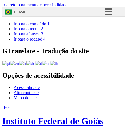
Ir direto para menu de acessibilidade.
BRASIL
Simplifique!
Ir para o conteúdo
1
Ir para o menu
2
Comunica BR
Ir para a busca
3
Ir para o rodapé
4
Participe
Acesso à informação
GTranslate - Tradução do site
Legislação
Canais
Opções de acessibilidade
Acessibilidade
Alto contraste
Mapa do site
IFG
Instituto Federal de Goiás