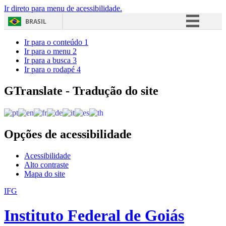
Ir direto para menu de acessibilidade.
BRASIL
Simplifique!
Ir para o conteúdo
1
Ir para o menu
2
Comunica BR
Ir para a busca
3
Ir para o rodapé
4
Participe
Acesso à informação
GTranslate - Tradução do site
Legislação
Canais
Opções de acessibilidade
Acessibilidade
Alto contraste
Mapa do site
IFG
Instituto Federal de Goiás