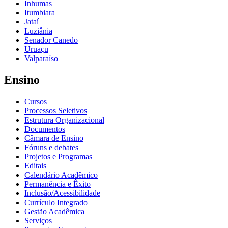
Inhumas
Itumbiara
Jataí
Luziânia
Senador Canedo
Uruaçu
Valparaíso
Ensino
Cursos
Processos Seletivos
Estrutura Organizacional
Documentos
Câmara de Ensino
Fóruns e debates
Projetos e Programas
Editais
Calendário Acadêmico
Permanência e Êxito
Inclusão/Acessibilidade
Currículo Integrado
Gestão Acadêmica
Serviços