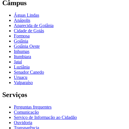
Câmpus
Águas Lindas
Anápolis
Aparecida de Goiânia
Cidade de Goiás
Formosa
Goiânia
Goiânia Oeste
Inhumas
Itumbiara
Jataí
Luziânia
Senador Canedo
Uruaçu
Valparaíso
Serviços
Perguntas frequentes
Comunicação
Serviço de Informação ao Cidadão
Ouvidoria
Transparência