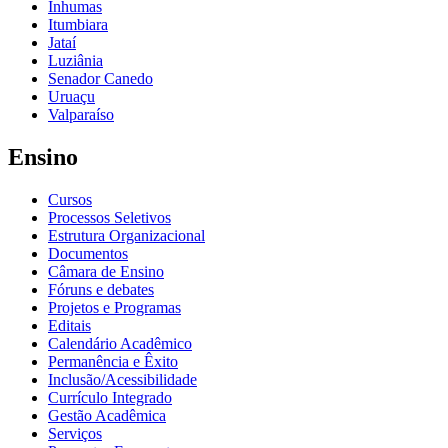
Inhumas
Itumbiara
Jataí
Luziânia
Senador Canedo
Uruaçu
Valparaíso
Ensino
Cursos
Processos Seletivos
Estrutura Organizacional
Documentos
Câmara de Ensino
Fóruns e debates
Projetos e Programas
Editais
Calendário Acadêmico
Permanência e Êxito
Inclusão/Acessibilidade
Currículo Integrado
Gestão Acadêmica
Serviços