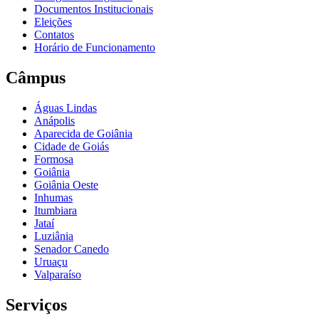
Documentos Institucionais
Eleições
Contatos
Horário de Funcionamento
Câmpus
Águas Lindas
Anápolis
Aparecida de Goiânia
Cidade de Goiás
Formosa
Goiânia
Goiânia Oeste
Inhumas
Itumbiara
Jataí
Luziânia
Senador Canedo
Uruaçu
Valparaíso
Serviços