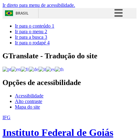
Ir direto para menu de acessibilidade.
BRASIL
Simplifique!
Ir para o conteúdo
1
Ir para o menu
2
Comunica BR
Ir para a busca
3
Ir para o rodapé
4
Participe
Acesso à informação
GTranslate - Tradução do site
Legislação
Canais
Opções de acessibilidade
Acessibilidade
Alto contraste
Mapa do site
IFG
Instituto Federal de Goiás