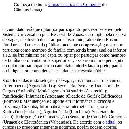
Conheça melhor o
Curso Técnico em Comércio
do
Câmpus Uruaçu.
O candidato terá que optar por participar do processo seletivo pelo
Sistema Universal ou pela Reserva de Vagas. Caso opte pela reserva
de vagas, ele deverá declarar que cursou integralmente o Ensino
Fundamental em escola pública, mediante comprovação; optar por
participar como membro de família com renda bruta igual ou inferior
a 1,5 salário mínimo per capta ou optar por participar como membro
de família com renda bruta superior a 1,5 salário mínimo per capita;
ou optar por participar como candidato autodeclarado preto, pardo
ou indígena ou como demais estudantes de escola pública.
São oferecidas nesta seleção 510 vagas, distribuídas em 17 cursos:
Enfermagem (Águas Lindas); Secretaria Escolar e Transporte de
Cargas (Anápolis); Modelagem do Vestuário (Aparecida);
Panificação (Inhumas); Artesanato (Cidade de Goiás); Edificações
(Formosa); Manutenção e Suporte em Informática (Formosa e
Luziânia); Cozinha, Informática para Internet e Transporte
Rodoviário (Goiânia); Agroindústria (Itumbiara); Secretariado
(Jataí); Refrigeração e Climatização (Senador de Canedo); Comércio
(Uruaçu); e Eletrotécnica (Valparaíso). De acordo com o
edital,
os
cursos são predominantemente noturnos, porém podem ocorrer,