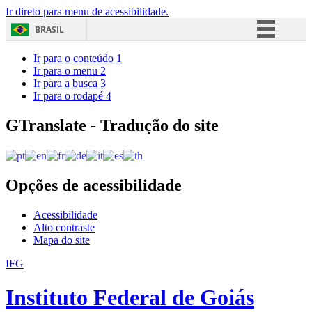
Ir direto para menu de acessibilidade.
BRASIL
Simplifique!
Ir para o conteúdo
1
Ir para o menu
2
Comunica BR
Ir para a busca
3
Ir para o rodapé
4
Participe
Acesso à informação
GTranslate - Tradução do site
Legislação
Canais
Opções de acessibilidade
Acessibilidade
Alto contraste
Mapa do site
IFG
Instituto Federal de Goiás