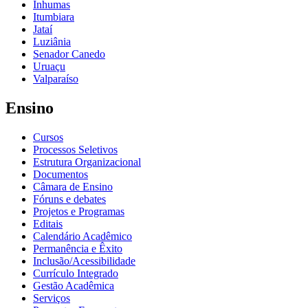
Inhumas
Itumbiara
Jataí
Luziânia
Senador Canedo
Uruaçu
Valparaíso
Ensino
Cursos
Processos Seletivos
Estrutura Organizacional
Documentos
Câmara de Ensino
Fóruns e debates
Projetos e Programas
Editais
Calendário Acadêmico
Permanência e Êxito
Inclusão/Acessibilidade
Currículo Integrado
Gestão Acadêmica
Serviços