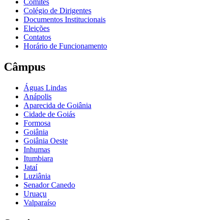
Comitês
Colégio de Dirigentes
Documentos Institucionais
Eleições
Contatos
Horário de Funcionamento
Câmpus
Águas Lindas
Anápolis
Aparecida de Goiânia
Cidade de Goiás
Formosa
Goiânia
Goiânia Oeste
Inhumas
Itumbiara
Jataí
Luziânia
Senador Canedo
Uruaçu
Valparaíso