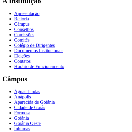
A Instituição
Apresentação
Reitoria
Câmpus
Conselhos
Comissões
Comitês
Colégio de Dirigentes
Documentos Institucionais
Eleições
Contatos
Horário de Funcionamento
Câmpus
Águas Lindas
Anápolis
Aparecida de Goiânia
Cidade de Goiás
Formosa
Goiânia
Goiânia Oeste
Inhumas