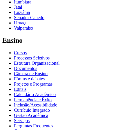
Itumbiara
Jataí
Luziânia
Senador Canedo
Uruaçu
Valparaíso
Ensino
Cursos
Processos Seletivos
Estrutura Organizacional
Documentos
Câmara de Ensino
Fóruns e debates
Projetos e Programas
Editais
Calendário Acadêmico
Permanência e Êxito
Inclusão/Acessibilidade
Currículo Integrado
Gestão Acadêmica
Serviços
Perguntas Frequentes