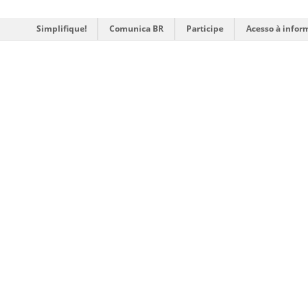
Simplifique!
Comunica BR
Participe
Acesso à infor