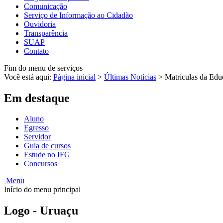
Comunicação
Serviço de Informação ao Cidadão
Ouvidoria
Transparência
SUAP
Contato
Fim do menu de serviços
Você está aqui:
Página inicial
>
Últimas Notícias
>
Matrículas da Educ
Em destaque
Aluno
Egresso
Servidor
Guia de cursos
Estude no IFG
Concursos
Menu
Início do menu principal
Logo - Uruaçu