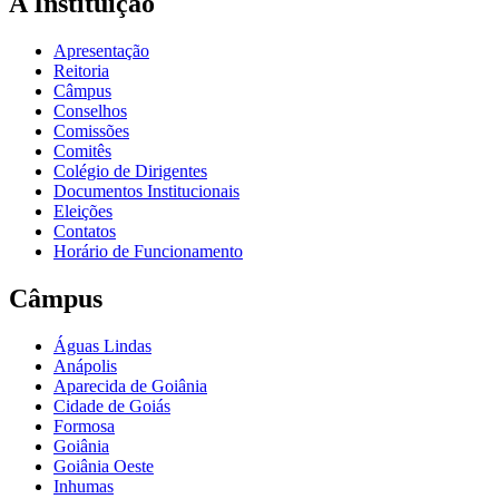
A Instituição
Apresentação
Reitoria
Câmpus
Conselhos
Comissões
Comitês
Colégio de Dirigentes
Documentos Institucionais
Eleições
Contatos
Horário de Funcionamento
Câmpus
Águas Lindas
Anápolis
Aparecida de Goiânia
Cidade de Goiás
Formosa
Goiânia
Goiânia Oeste
Inhumas