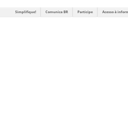
Simplifique!
Comunica BR
Participe
Acesso à infor