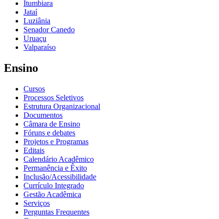
Itumbiara
Jataí
Luziânia
Senador Canedo
Uruaçu
Valparaíso
Ensino
Cursos
Processos Seletivos
Estrutura Organizacional
Documentos
Câmara de Ensino
Fóruns e debates
Projetos e Programas
Editais
Calendário Acadêmico
Permanência e Êxito
Inclusão/Acessibilidade
Currículo Integrado
Gestão Acadêmica
Serviços
Perguntas Frequentes