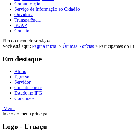
Comunicação
Serviço de Informação ao Cidadão
Ouvidoria
Transparência
SUAP
Contato
Fim do menu de serviços
Você está aqui:
Página inicial
>
Últimas Notícias
>
Participantes do En
Em destaque
Aluno
Egresso
Servidor
Guia de cursos
Estude no IFG
Concursos
Menu
Início do menu principal
Logo - Uruaçu