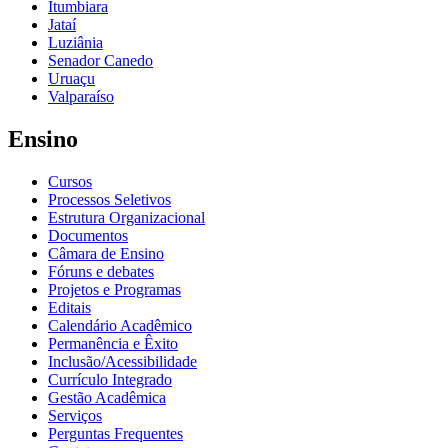
Itumbiara
Jataí
Luziânia
Senador Canedo
Uruaçu
Valparaíso
Ensino
Cursos
Processos Seletivos
Estrutura Organizacional
Documentos
Câmara de Ensino
Fóruns e debates
Projetos e Programas
Editais
Calendário Acadêmico
Permanência e Êxito
Inclusão/Acessibilidade
Currículo Integrado
Gestão Acadêmica
Serviços
Perguntas Frequentes