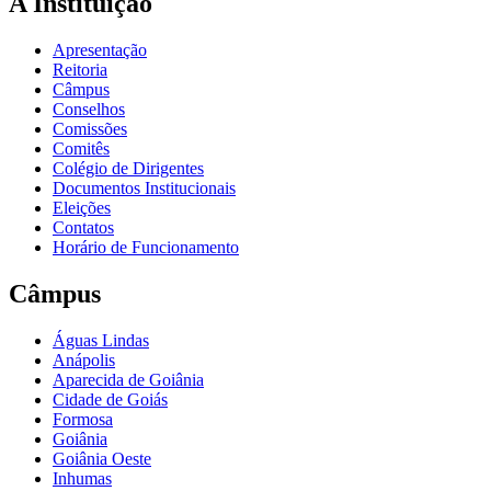
A Instituição
Apresentação
Reitoria
Câmpus
Conselhos
Comissões
Comitês
Colégio de Dirigentes
Documentos Institucionais
Eleições
Contatos
Horário de Funcionamento
Câmpus
Águas Lindas
Anápolis
Aparecida de Goiânia
Cidade de Goiás
Formosa
Goiânia
Goiânia Oeste
Inhumas