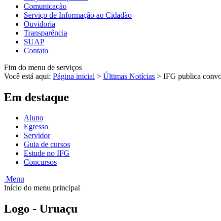
Comunicação
Serviço de Informação ao Cidadão
Ouvidoria
Transparência
SUAP
Contato
Fim do menu de serviços
Você está aqui:
Página inicial
>
Últimas Notícias
>
IFG publica convoc
Em destaque
Aluno
Egresso
Servidor
Guia de cursos
Estude no IFG
Concursos
Menu
Início do menu principal
Logo - Uruaçu