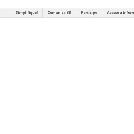
Simplifique!
Comunica BR
Participe
Acesso à infor