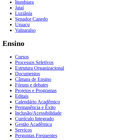
Itumbiara
Jataí
Luziânia
Senador Canedo
Uruaçu
Valparaíso
Ensino
Cursos
Processos Seletivos
Estrutura Organizacional
Documentos
Câmara de Ensino
Fóruns e debates
Projetos e Programas
Editais
Calendário Acadêmico
Permanência e Êxito
Inclusão/Acessibilidade
Currículo Integrado
Gestão Acadêmica
Serviços
Perguntas Frequentes