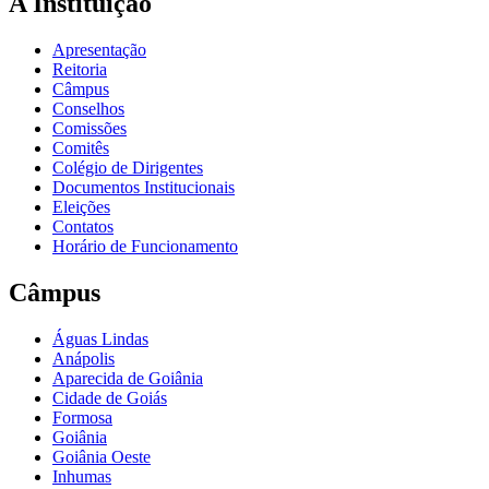
A Instituição
Apresentação
Reitoria
Câmpus
Conselhos
Comissões
Comitês
Colégio de Dirigentes
Documentos Institucionais
Eleições
Contatos
Horário de Funcionamento
Câmpus
Águas Lindas
Anápolis
Aparecida de Goiânia
Cidade de Goiás
Formosa
Goiânia
Goiânia Oeste
Inhumas