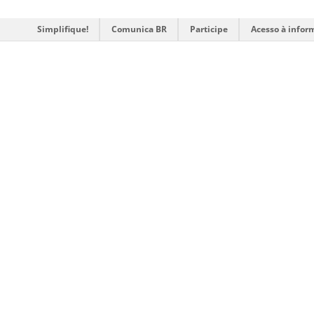
Simplifique!
Comunica BR
Participe
Acesso à infor