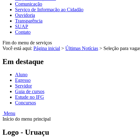
Comunicação
Serviço de Informação ao Cidadão
Ouvidoria
Transparência
SUAP
Contato
Fim do menu de serviços
Você está aqui:
Página inicial
>
Últimas Notícias
>
Seleção para vag
Em destaque
Aluno
Egresso
Servidor
Guia de cursos
Estude no IFG
Concursos
Menu
Início do menu principal
Logo - Uruaçu